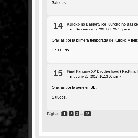
Saludos.
14
Kuroko no Basket
/
Re:Kuroko no Basket
«
en:
Septiembre 07, 2018, 05:25:45 pm »
Gracias por la primera temporada de Kuroko, y feliz
Un saludo.
15
Final Fantasy XV Brotherhood
/
Re:Final
«
en:
Junio 23, 2017, 10:13:00 pm »
Gracias por la serie en BD.
Saludos.
Páginas: [
1
]
2
3
...
15