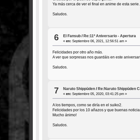
Ya más cerca de ver el final en anime de esta serie.
Saludos.
6
El Fansub
/
Re:11º Aniversario - Apertura
«
en:
Septiembre 06, 2021, 12:56:51 am »
Felicidades por otro año más.
A ver que sorpresas nos guardáis en este aniversar
Saludos.
7
Naruto Shippūden
/
Re:Naruto Shippūden Ca
«
en:
Septiembre 05, 2020, 03:41:25 pm »
A los tiempos, como se diría en el suiko2.
Felicidades por los 10 añazos y que buenas notici
Mucho ánimo!
Saludos.