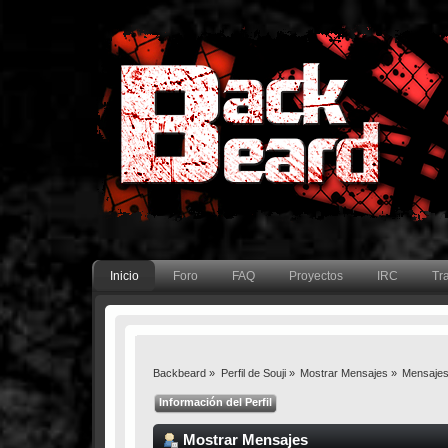
Inicio
Foro
FAQ
Proyectos
IRC
Tr
Backbeard
»
Perfil de Souji
»
Mostrar Mensajes
»
Mensaje
Información del Perfil
Mostrar Mensajes