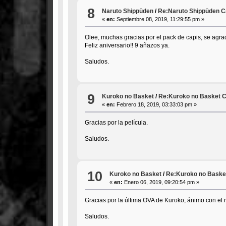
8
Naruto Shippūden
/
Re:Naruto Shippūden Ca
«
en:
Septiembre 08, 2019, 11:29:55 pm »
Olee, muchas gracias por el pack de capis, se agra
Feliz aniversario!! 9 añazos ya.
Saludos.
9
Kuroko no Basket
/
Re:Kuroko no Basket C
«
en:
Febrero 18, 2019, 03:33:03 pm »
Gracias por la película.
Saludos.
10
Kuroko no Basket
/
Re:Kuroko no Basket
«
en:
Enero 06, 2019, 09:20:54 pm »
Gracias por la última OVA de Kuroko, ánimo con el r
Saludos.