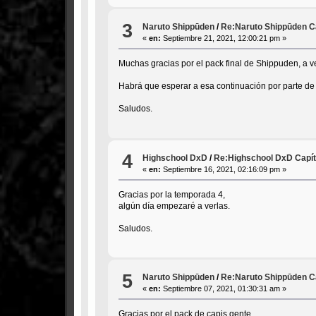
3
Naruto Shippūden
/
Re:Naruto Shippūden Ca
«
en:
Septiembre 21, 2021, 12:00:21 pm »
Muchas gracias por el pack final de Shippuden, a ver 
Habrá que esperar a esa continuación por parte de
Saludos.
4
Highschool DxD
/
Re:Highschool DxD Capít
«
en:
Septiembre 16, 2021, 02:16:09 pm »
Gracias por la temporada 4,
algún día empezaré a verlas.
Saludos.
5
Naruto Shippūden
/
Re:Naruto Shippūden Ca
«
en:
Septiembre 07, 2021, 01:30:31 am »
Gracias por el pack de capis gente.