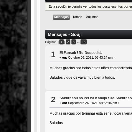
Esta sección te permite ver todos los posts escritos por 
Mensajes
Temas
Adjuntos
Mensajes - Souji
Páginas: [
1
]
2
3
...
15
1
El Fansub
/
Re:Despedida
«
en:
Octubre 05, 2021, 08:43:24 pm »
Muchas gracias por todos estos años compartiendo
Saludos y que os vaya muy bien a todos.
2
Sakurasou no Pet na Kanojo
/
Re:Sakurasou
«
en:
Septiembre 26, 2021, 04:53:46 pm »
Muchas gracias por terminar esta serie, tocará verla 
Saludos.