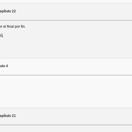
pítulo 22
el final por fin.
 Ñ.
ulo 4
pítulo 21