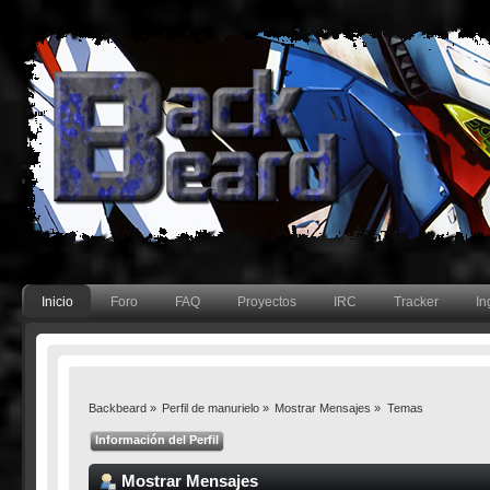
Inicio
Foro
FAQ
Proyectos
IRC
Tracker
In
Backbeard
»
Perfil de manurielo
»
Mostrar Mensajes
»
Temas
Información del Perfil
Mostrar Mensajes