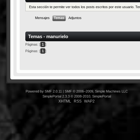
Esta sección te permite ver todos los posts escritos por este usuario. 
Mensajes
Temas
Adjuntos
Temas - manurielo
Páginas: [
1
]
Páginas: [
1
]
Powered by SMF 2.0.11
|
SMF © 2006–2009, Simple Machines LLC
SimplePortal 2.3.3 © 2008-2010, SimplePortal
XHTML
RSS
WAP2