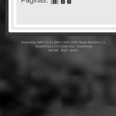
Páginas: [
]
1
2
3
Powered by SMF 2.0.11
|
SMF © 2006–2009, Simple Machines LLC
SimplePortal 2.3.3 © 2008-2010, SimplePortal
XHTML
RSS
WAP2