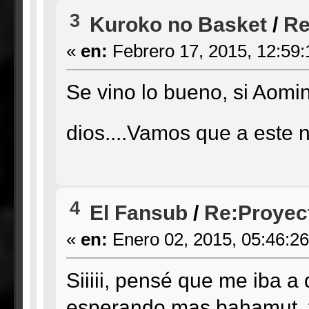
3
Kuroko no Basket
/
Re
«
en:
Febrero 17, 2015, 12:59
Se vino lo bueno, si Aomin
dios....Vamos que a este
4
El Fansub
/
Re:Proyect
«
en:
Enero 02, 2015, 05:46:2
Siiiii, pensé que me iba a
esperando mas bahamut, fair