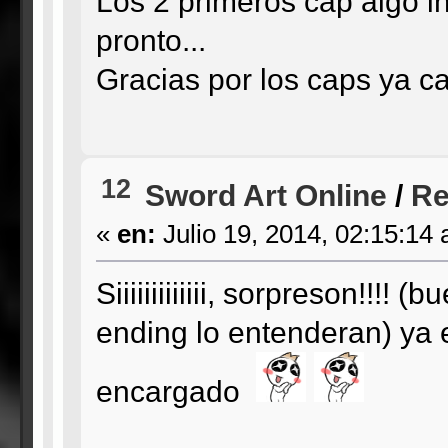
Los 2 primeros cap algo i
pronto...
Gracias por los caps ya cas
12
Sword Art Online
/
Re
«
en:
Julio 19, 2014, 02:15:14
Siiiiiiiiiiiii, sorpreson!!!
ending lo entenderan) ya e
encargado