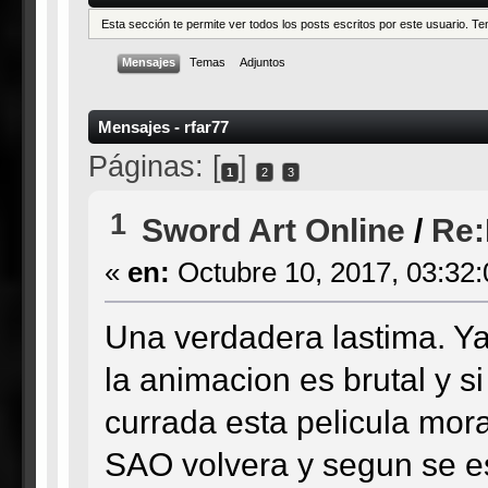
Esta sección te permite ver todos los posts escritos por este usuario. 
Mensajes
Temas
Adjuntos
Mensajes - rfar77
Páginas: [
]
1
2
3
1
Sword Art Online
/
Re:
«
en:
Octubre 10, 2017, 03:32
Una verdadera lastima. Ya 
la animacion es brutal y s
currada esta pelicula mor
SAO volvera y segun se e