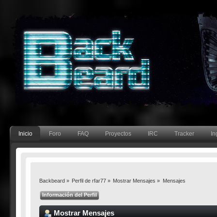
Inicio
Foro
FAQ
Proyectos
IRC
Tracker
In
Backbeard
»
Perfil de rfar77
»
Mostrar Mensajes
»
Mensajes
Información del Perfil
Mostrar Mensajes