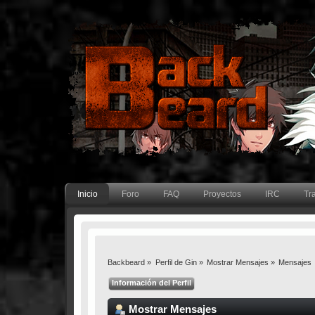
Inicio
Foro
FAQ
Proyectos
IRC
Tr
Backbeard
»
Perfil de Gin
»
Mostrar Mensajes
»
Mensajes
Información del Perfil
Mostrar Mensajes