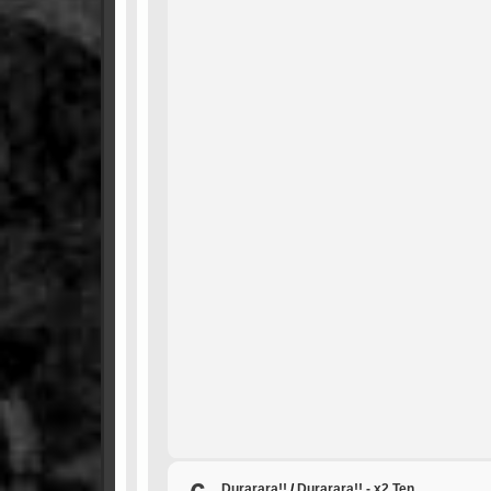
Durarara!!
/
Durarara!! - x2 Ten