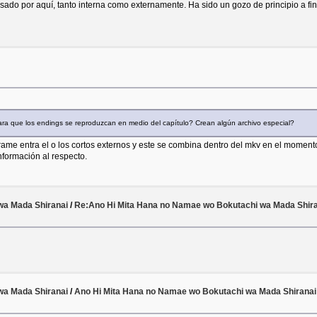
ado por aquí, tanto interna como externamente. Ha sido un gozo de principio a fin. 
a que los endings se reproduzcan en medio del capítulo? Crean algún archivo especial?
rame entra el o los cortos externos y este se combina dentro del mkv en el momento
formación al respecto.
wa Mada Shiranai
/
Re:Ano Hi Mita Hana no Namae wo Bokutachi wa Mada Shiran
wa Mada Shiranai
/
Ano Hi Mita Hana no Namae wo Bokutachi wa Mada Shiranai 