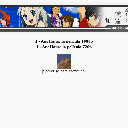
1 - AnoHana: la película 1080p
1 - AnoHana: la película 720p
(click to show/hide)