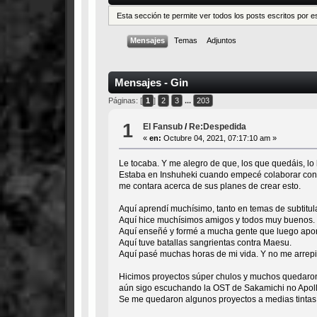
Esta sección te permite ver todos los posts escritos por 
Mensajes
Temas
Adjuntos
Mensajes - Gin
Páginas: [
1
]
2
3
...
203
1
El Fansub
/
Re:Despedida
«
en:
Octubre 04, 2021, 07:17:10 am »
Le tocaba. Y me alegro de que, los que quedáis, lo 
Estaba en Inshuheki cuando empecé colaborar con
me contara acerca de sus planes de crear esto.
Aquí aprendí muchísimo, tanto en temas de subtitul
Aquí hice muchísimos amigos y todos muy buenos.
Aquí enseñé y formé a mucha gente que luego apor
Aquí tuve batallas sangrientas contra Maesu.
Aquí pasé muchas horas de mi vida. Y no me arrepi
Hicimos proyectos súper chulos y muchos quedaron
aún sigo escuchando la OST de Sakamichi no Apollo
Se me quedaron algunos proyectos a medias tintas, 