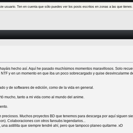
este usuario. Ten en cuenta que sólo puedes ver los posts escritos en zonas a las que tien
hayáis hecho así. Aquí he pasado muchísimos momentos maravillosos. Solo recuerdo 
 NTF y en un momento en que iba un poco sobrecargado y quise desvincularme d
ado y de softwares de edición, como de la vida en general.
tó mucho, tanto a mi vida como al mundo del anime.
ento.
 preciosos. Muchos proyectos BD que tenemos para descarga por aquí siguen sien
n). Colaboraciones con otros fansubs legendarios...
una astillita que siempre tendré ahí, pero que tampoco planeo quitarme. xD