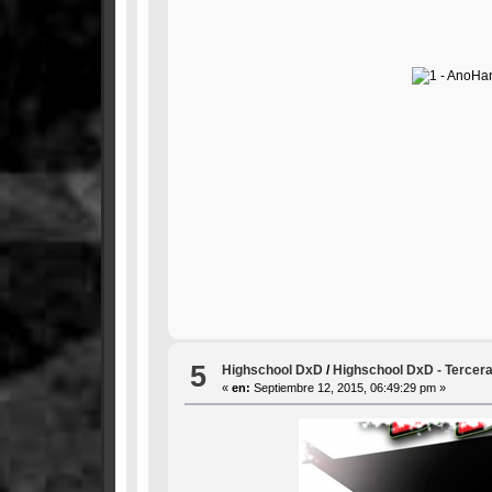
5
Highschool DxD
/
Highschool DxD - Tercer
«
en:
Septiembre 12, 2015, 06:49:29 pm »