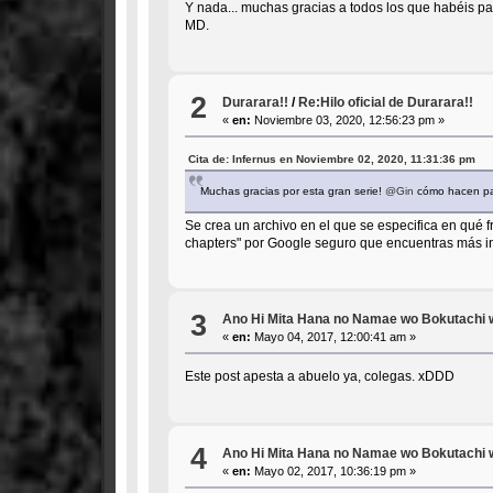
Y nada... muchas gracias a todos los que habéis pas
MD.
2
Durarara!!
/
Re:Hilo oficial de Durarara!!
«
en:
Noviembre 03, 2020, 12:56:23 pm »
Cita de: Infernus en Noviembre 02, 2020, 11:31:36 pm
Muchas gracias por esta gran serie!
@Gin
cómo hacen par
Se crea un archivo en el que se especifica en qué f
chapters" por Google seguro que encuentras más in
3
Ano Hi Mita Hana no Namae wo Bokutachi 
«
en:
Mayo 04, 2017, 12:00:41 am »
Este post apesta a abuelo ya, colegas. xDDD
4
Ano Hi Mita Hana no Namae wo Bokutachi 
«
en:
Mayo 02, 2017, 10:36:19 pm »