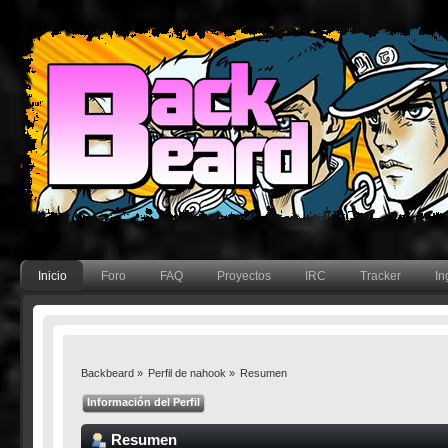
Inicio
Foro
FAQ
Proyectos
IRC
Tracker
In
Backbeard
»
Perfil de nahook
»
Resumen
Información del Perfil
Resumen