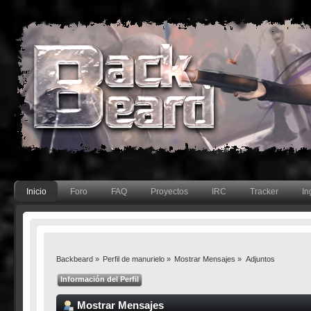
Inicio
Foro
FAQ
Proyectos
IRC
Tracker
In
Backbeard
»
Perfil de manurielo
»
Mostrar Mensajes
»
Adjuntos
Información del Perfil
Mostrar Mensajes