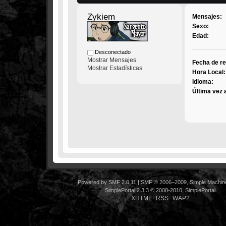
Zykiem
Mensajes:
Sexo:
Edad:
Desconectado
Mostrar Mensajes
Fecha de re
Mostrar Estadísticas
Hora Local:
Idioma:
Última vez 
Powered by SMF 2.0.11
|
SMF © 2006–2009, Simple Machin
SimplePortal 2.3.3 © 2008-2010, SimplePortal
XHTML
RSS
WAP2