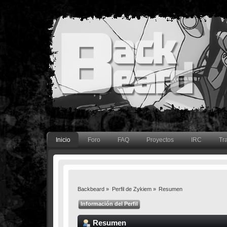
Inicio
Foro
FAQ
Proyectos
IRC
Tr
Backbeard
»
Perfil de Zykiem
»
Resumen
Información del Perfil
Resumen