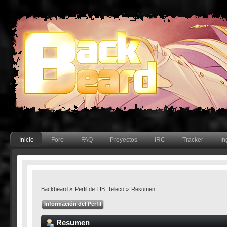
Inicio
Foro
FAQ
Proyectos
IRC
Tracker
In
Backbeard
»
Perfil de TIB_Teleco
»
Resumen
Información del Perfil
Resumen