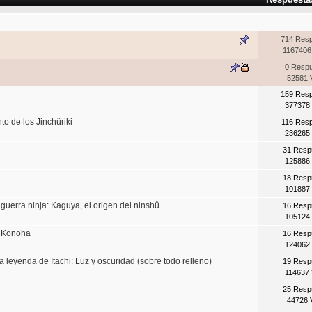
714 Res
1167406
0 Resp
52581 
159 Res
377378 
o de los Jinchûriki
116 Res
236265 
31 Resp
125886 
18 Resp
101887 
uerra ninja: Kaguya, el origen del ninshû
16 Resp
105124 
e Konoha
16 Resp
124062 
leyenda de Itachi: Luz y oscuridad (sobre todo relleno)
19 Resp
114637 
25 Resp
44726 