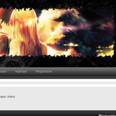
acker
Ingresar
Registrarse
ador:
Koke
)
Respuesta