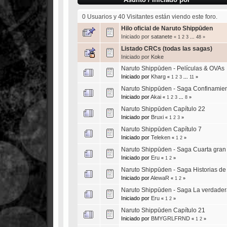
0 Usuarios y 40 Visitantes están viendo este foro.
Hilo oficial de Naruto Shippūden
Iniciado por
satanete
«
1
2
3
...
48
»
Listado CRCs (todas las sagas)
Iniciado por
Koke
Naruto Shippūden - Películas & OVAs
Iniciado por
Kharg
«
1
2
3
...
11
»
Naruto Shippūden - Saga Confinamient
Iniciado por
Akai
«
1
2
3
...
8
»
Naruto Shippūden Capítulo 22
Iniciado por
Bruxi
«
1
2
3
»
Naruto Shippūden Capítulo 7
Iniciado por
Teleken
«
1
2
»
Naruto Shippūden - Saga Cuarta gran g
Iniciado por
Eru
«
1
2
»
Naruto Shippūden - Saga Historias d
Iniciado por
AlewaR
«
1
2
»
Naruto Shippūden - Saga La verdadera 
Iniciado por
Eru
«
1
2
»
Naruto Shippūden Capítulo 21
Iniciado por
BMYGRLFRND
«
1
2
»