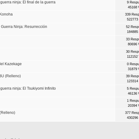
erra ninja: El final de la guerra
9 Resp
45168 
 Konoha
339 Res
522773 
 Guerra Ninja: Resurrección
52 Resp
184885 
33 Resp
80696 
30 Resp
112152 
del Kazekage
0 Resp
31879 
BU (Relleno)
39 Resp
123314 
erra ninja: El Tsukiyomi Infinito
5 Resp
46136 
1 Resp
20394 
(Relleno)
377 Res
430296 