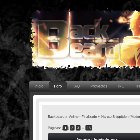
Inicio
Foro
FAQ
Proyectos
IRC
Tr
Backbeard
»
Anime - Finalizado
»
Naruto Shippūden
(Moder
Páginas: [
1
]
2
3
...
13
Asunto
/
Iniciado por