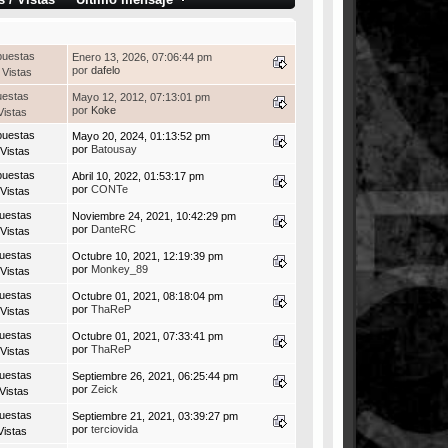
puestas
Enero 13, 2026, 07:06:44 pm
por
dafelo
 Vistas
uestas
Mayo 12, 2012, 07:13:01 pm
por
Koke
Vistas
puestas
Mayo 20, 2024, 01:13:52 pm
por
Batousay
Vistas
puestas
Abril 10, 2022, 01:53:17 pm
por
CONTe
Vistas
uestas
Noviembre 24, 2021, 10:42:29 pm
por
DanteRC
Vistas
uestas
Octubre 10, 2021, 12:19:39 pm
por
Monkey_89
Vistas
uestas
Octubre 01, 2021, 08:18:04 pm
por
ThaReP
Vistas
uestas
Octubre 01, 2021, 07:33:41 pm
por
ThaReP
Vistas
uestas
Septiembre 26, 2021, 06:25:44 pm
por
Zeick
Vistas
uestas
Septiembre 21, 2021, 03:39:27 pm
por
terciovida
Vistas