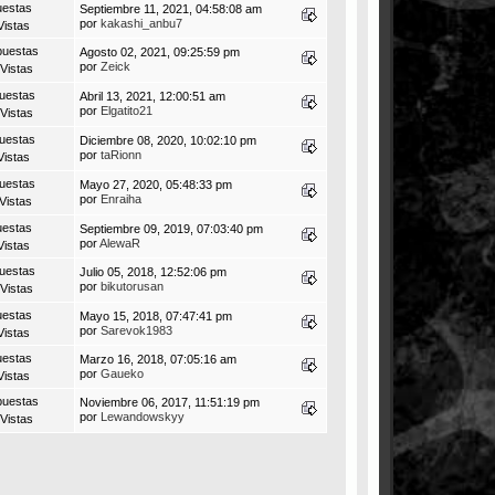
uestas
Septiembre 11, 2021, 04:58:08 am
por
kakashi_anbu7
Vistas
puestas
Agosto 02, 2021, 09:25:59 pm
por
Zeick
Vistas
uestas
Abril 13, 2021, 12:00:51 am
por
Elgatito21
Vistas
uestas
Diciembre 08, 2020, 10:02:10 pm
por
taRionn
Vistas
uestas
Mayo 27, 2020, 05:48:33 pm
por
Enraiha
Vistas
uestas
Septiembre 09, 2019, 07:03:40 pm
por
AlewaR
Vistas
uestas
Julio 05, 2018, 12:52:06 pm
por
bikutorusan
Vistas
uestas
Mayo 15, 2018, 07:47:41 pm
por
Sarevok1983
Vistas
uestas
Marzo 16, 2018, 07:05:16 am
por
Gaueko
Vistas
puestas
Noviembre 06, 2017, 11:51:19 pm
por
Lewandowskyy
Vistas