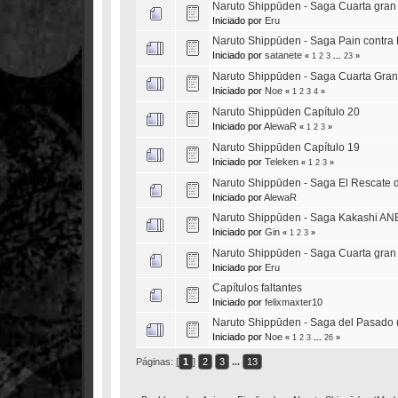
Naruto Shippūden - Saga Cuarta gran gu
Iniciado por
Eru
Naruto Shippūden - Saga Pain contra
Iniciado por
satanete
«
1
2
3
...
23
»
Naruto Shippūden - Saga Cuarta Gran
Iniciado por
Noe
«
1
2
3
4
»
Naruto Shippūden Capítulo 20
Iniciado por
AlewaR
«
1
2
3
»
Naruto Shippūden Capítulo 19
Iniciado por
Teleken
«
1
2
3
»
Naruto Shippūden - Saga El Rescate 
Iniciado por
AlewaR
Naruto Shippūden - Saga Kakashi AN
Iniciado por
Gin
«
1
2
3
»
Naruto Shippūden - Saga Cuarta gran gu
Iniciado por
Eru
Capítulos faltantes
Iniciado por
felixmaxter10
Naruto Shippūden - Saga del Pasado 
Iniciado por
Noe
«
1
2
3
...
26
»
Páginas: [
1
]
2
3
...
13