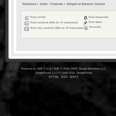
Backbeard
»
Anime - Finalizado
»
Shingeki no Bahamut: Genesis
Tema normal
Tema bloqueado
Tema fijado
Tema candente (Más de 15 respuestas)
Encuesta
Tema muy candente (Más de 25 respuestas)
Powered by SMF 2.0.11
|
SMF © 2006–2009, Simple Machines LLC
SimplePortal 2.3.3 © 2008-2010, SimplePortal
XHTML
RSS
WAP2