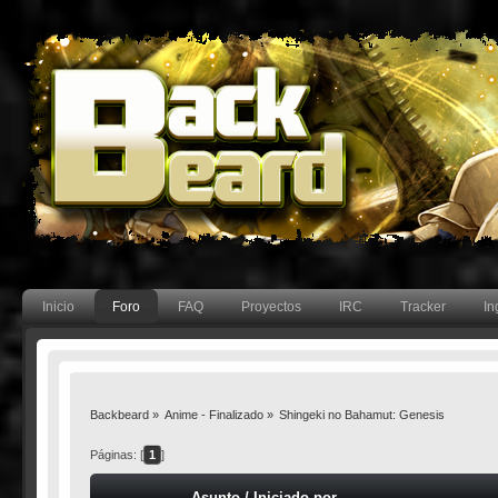
Inicio
Foro
FAQ
Proyectos
IRC
Tracker
In
Backbeard
»
Anime - Finalizado
»
Shingeki no Bahamut: Genesis
Páginas: [
1
]
Asunto
/
Iniciado por