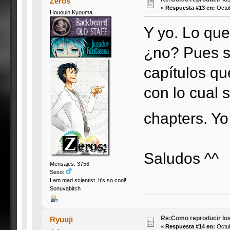
Zeros
«
Respuesta #13 en:
Octub
Hououin Kyouma
Y yo. Lo qu
¿no? Pues si
capítulos qu
con lo cual 
chapters. Y
Saludos ^^
Mensajes: 3756
Sexo:
I am mad scientist. It's so cool!
Sonuvabitch
Re:Como reproducir lo
Ryuuji
«
Respuesta #14 en:
Octub