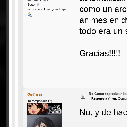
Sexo:
como un arc
Inserte una frase genial aquí:
animes en d
todo era un 
Gracias!!!!!
Re:Como reproducir lo
Geforce
«
Respuesta #4 en:
Octubr
Te rompo toda (?)
No, y de hac