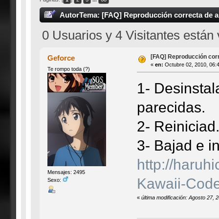
Autor
Tema: [FAQ] Reproducción correcta de a
0 Usuarios y 4 Visitantes están
[FAQ] Reproducción cor
Geforce
«
en:
Octubre 02, 2010, 06:
Te rompo toda (?)
1- Desinstal
parecidas.
2- Reiniciad
3- Bajad e i
http://haru
Mensajes: 2495
Kawaii-Cod
Sexo:
«
última modificación: Agosto 27, 