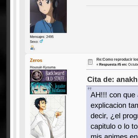
Mensajes: 2495
Sexo:
Re:Como reproducir lo
Zeros
«
Respuesta #5 en:
Octubr
Hououin Kyouma
Cita de: anak
AH!!! con que 
explicacion ta
decir, ¿el pro
capitulo o lo 
mis animes en