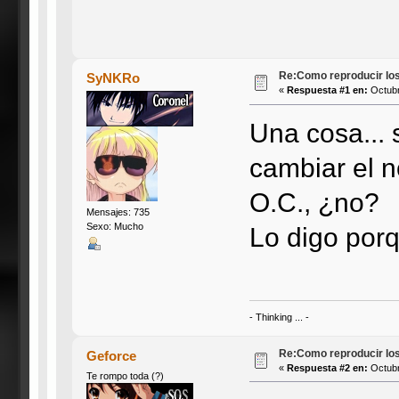
Re:Como reproducir lo
SyNKRo
«
Respuesta #1 en:
Octubr
Una cosa...
cambiar el n
O.C., ¿no?
Mensajes: 735
Sexo: Mucho
Lo digo porq
- Thinking ... -
Re:Como reproducir lo
Geforce
«
Respuesta #2 en:
Octubr
Te rompo toda (?)