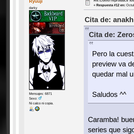
Re:Como reproducir lo
Ryuuji
«
Respuesta #12 en:
Octub
darky
Cita de: anak
Cita de: Zero
Pero la cuest
preview va de
quedar mal u
Saludos ^^
Mensajes: 6871
Sexo:
Ni calco ni copia.
Caramba! buen
series que sig