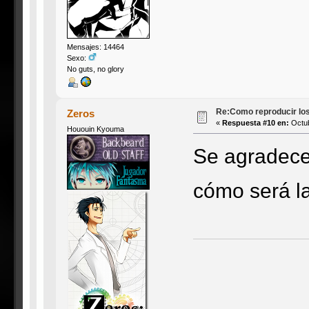
Mensajes: 14464
Sexo:
No guts, no glory
Re:Como reproducir lo
Zeros
«
Respuesta #10 en:
Octub
Hououin Kyouma
Se agradece
cómo será l