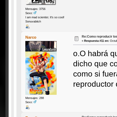
Mensajes: 3756
Sexo:
I am mad scientist. It's so cool!
Sonuvabitch
Re:Como reproducir lo
Narco
«
Respuesta #11 en:
Octub
o.O habrá q
dicho que co
como si fuer
reproductor
Mensajes: 288
Sexo: