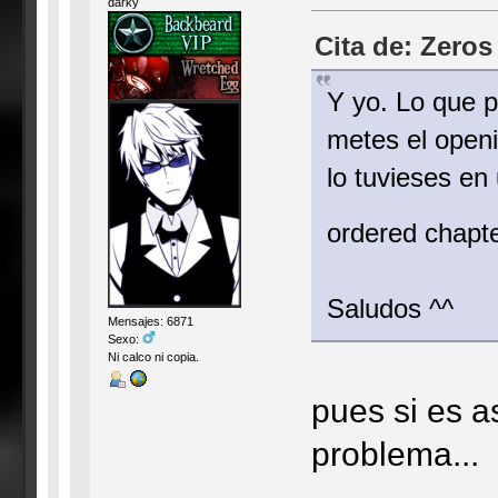
darky
Cita de: Zeros
Y yo. Lo que 
metes el openi
lo tuvieses en
ordered chapt
Saludos ^^
Mensajes: 6871
Sexo:
Ni calco ni copia.
pues si es as
problema...