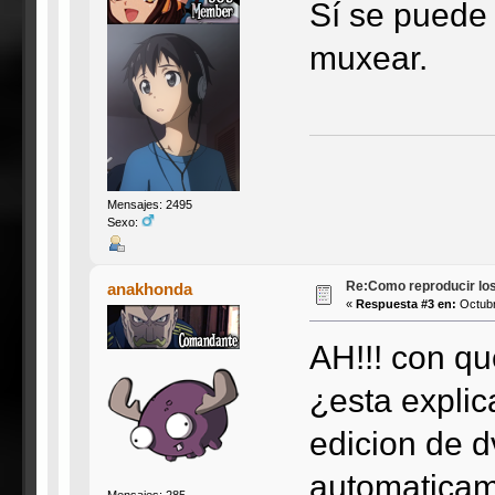
Sí se puede 
muxear.
Mensajes: 2495
Sexo:
Re:Como reproducir lo
anakhonda
«
Respuesta #3 en:
Octubr
AH!!! con qu
¿esta explic
edicion de d
automaticame
Mensajes: 285