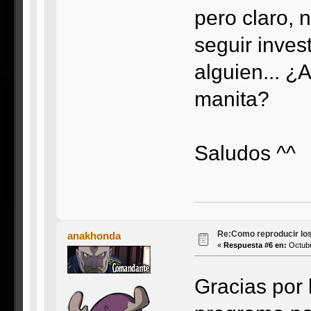
pero claro, 
seguir inves
alguien... 
manita?
Saludos ^^
Re:Como reproducir lo
anakhonda
«
Respuesta #6 en:
Octubr
Gracias por