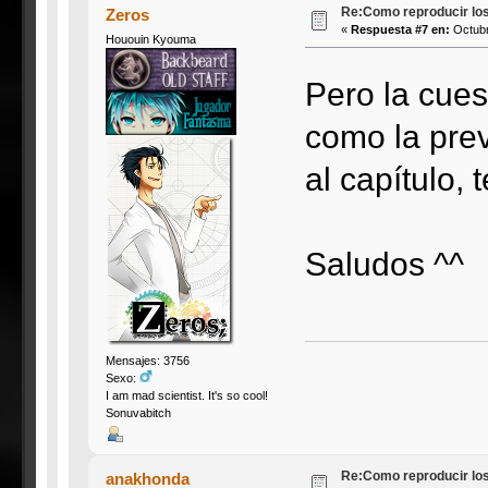
Re:Como reproducir lo
Zeros
«
Respuesta #7 en:
Octubr
Hououin Kyouma
Pero la cues
como la pre
al capítulo,
Saludos ^^
Mensajes: 3756
Sexo:
I am mad scientist. It's so cool!
Sonuvabitch
Re:Como reproducir lo
anakhonda