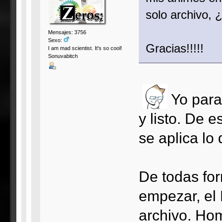
solo archivo, 
Mensajes: 3756
Sexo:
Gracias!!!!!
I am mad scientist. It's so cool!
Sonuvabitch
Yo para
y listo. De 
se aplica lo 
De todas fo
empezar, el 
archivo. Hom