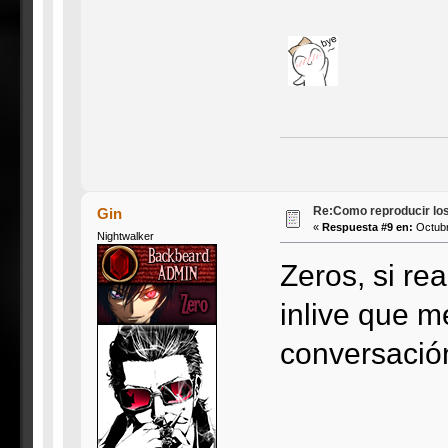
Re:Como reproducir lo
Gin
«
Respuesta #9 en:
Octubr
Nightwalker
Zeros, si rea
inlive que m
conversación