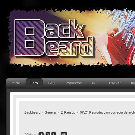
Inicio
Foro
FAQ
Proyectos
IRC
Tracker
In
Backbeard
»
General
»
El Fansub
»
[FAQ] Reproducción correcta de arc
Páginas: [
1
]
2
3
...
68