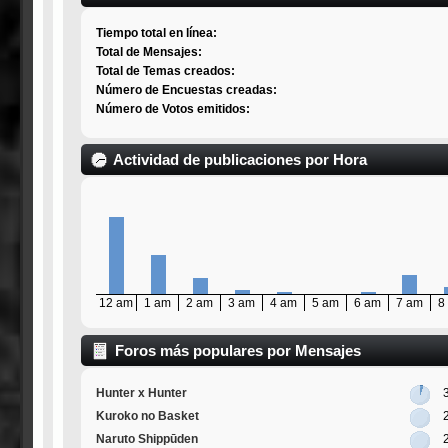
Tiempo total en línea:
Total de Mensajes:
Total de Temas creados:
Número de Encuestas creadas:
Número de Votos emitidos:
Actividad de publicaciones por Hora
12 am
1 am
2 am
3 am
4 am
5 am
6 am
7 am
8
Foros más populares por Mensajes
Hunter x Hunter
Kuroko no Basket
Naruto Shippūden