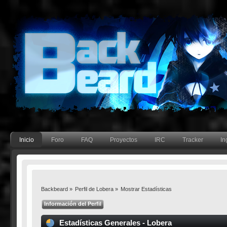
Inicio
Foro
FAQ
Proyectos
IRC
Tracker
In
Backbeard
»
Perfil de Lobera
»
Mostrar Estadísticas
Información del Perfil
Estadísticas Generales - Lobera