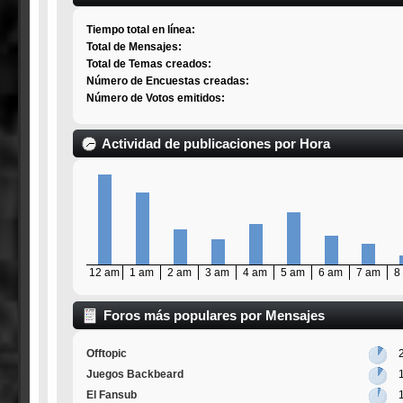
Tiempo total en línea:
Total de Mensajes:
Total de Temas creados:
Número de Encuestas creadas:
Número de Votos emitidos:
Actividad de publicaciones por Hora
12 am
1 am
2 am
3 am
4 am
5 am
6 am
7 am
8
Foros más populares por Mensajes
Offtopic
Juegos Backbeard
El Fansub