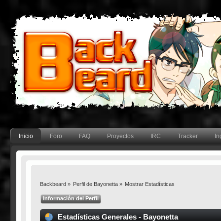
Inicio
Foro
FAQ
Proyectos
IRC
Tracker
In
Backbeard
»
Perfil de Bayonetta
»
Mostrar Estadísticas
Información del Perfil
Estadísticas Generales - Bayonetta