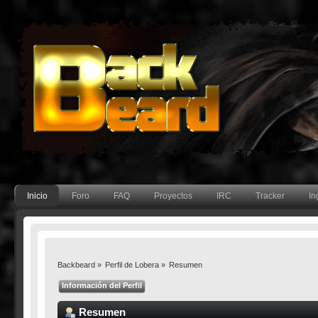
Inicio
Foro
FAQ
Proyectos
IRC
Tracker
In
Backbeard
»
Perfil de Lobera
»
Resumen
Información del Perfil
Resumen