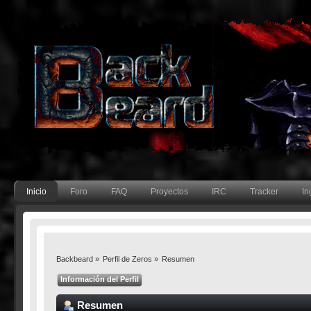
Inicio
Foro
FAQ
Proyectos
IRC
Tracker
In
Backbeard
»
Perfil de Zeros
»
Resumen
Información del Perfil
Resumen