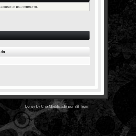
es acceso en este momento.
ado
Loner
by
Crip