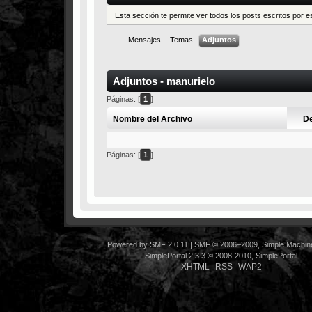
Esta sección te permite ver todos los posts escritos por 
Mensajes
Temas
Adjuntos
Adjuntos - manurielo
Páginas: [
1
]
Nombre del Archivo
D
Páginas: [
1
]
Powered by SMF 2.0.11
|
SMF © 2006–2009, Simple Machin
SimplePortal 2.3.3 © 2008-2010, SimplePortal
XHTML
RSS
WAP2