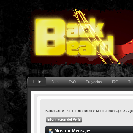
Inicio
Foro
FAQ
Proyectos
IRC
Tr
Backbeard
»
Perfil de manurielo
»
Mostrar Mensajes
»
Adju
Información del Perfil
Mostrar Mensajes