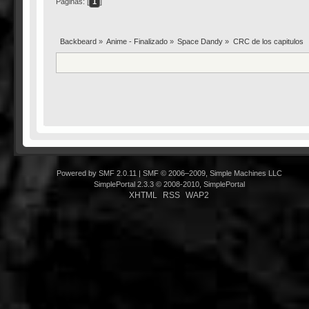
Páginas: [
1
]
Backbeard
»
Anime - Finalizado
»
Space Dandy
»
CRC de los capitulos
Powered by SMF 2.0.11
|
SMF © 2006–2009, Simple Machines LLC
SimplePortal 2.3.3 © 2008-2010, SimplePortal
XHTML
RSS
WAP2