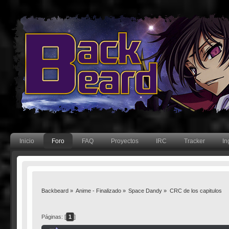
Inicio
Foro
FAQ
Proyectos
IRC
Tracker
In
Backbeard
»
Anime - Finalizado
»
Space Dandy
»
CRC de los capitulos
Páginas: [
1
]