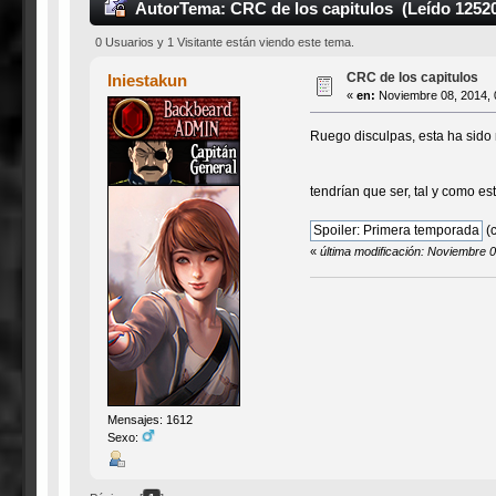
Autor
Tema: CRC de los capitulos (Leído 1252
0 Usuarios y 1 Visitante están viendo este tema.
CRC de los capitulos
Iniestakun
«
en:
Noviembre 08, 2014, 
Ruego disculpas, esta ha sido 
tendrían que ser, tal y como e
(c
«
última modificación: Noviembre 
Mensajes: 1612
Sexo: