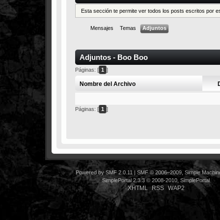
Esta sección te permite ver todos los posts escritos por 
Mensajes
Temas
Adjuntos
Adjuntos - Boo Boo
Páginas: [
1
]
Nombre del Archivo
Páginas: [
1
]
Powered by SMF 2.0.11
|
SMF © 2006–2009, Simple Machin
SimplePortal 2.3.3 © 2008-2010, SimplePortal
XHTML
RSS
WAP2