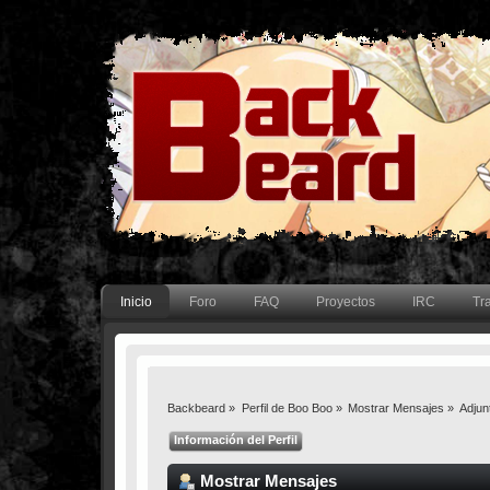
Inicio
Foro
FAQ
Proyectos
IRC
Tr
Backbeard
»
Perfil de Boo Boo
»
Mostrar Mensajes
»
Adjun
Información del Perfil
Mostrar Mensajes