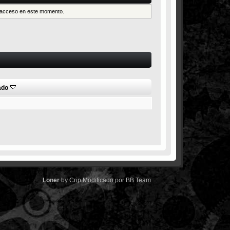
es acceso en este momento.
ado
Loner
by
Crip