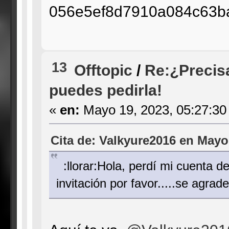
056e5ef8d7910a084c63b
13
Offtopic
/
Re:¿Precis
puedes pedirla!
«
en:
Mayo 19, 2023, 05:27:30
Cita de: Valkyure2016 en Mayo
:llorar:Hola, perdí mi cuenta d
invitación por favor.....se agra