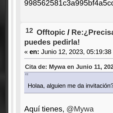
998562581c3a995bf4a5c
12
Offtopic
/
Re:¿Precis
puedes pedirla!
«
en:
Junio 12, 2023, 05:19:38
Cita de: Mywa en Junio 11, 20
Holaa, alguien me da invitació
Aquí tienes,
@Mywa