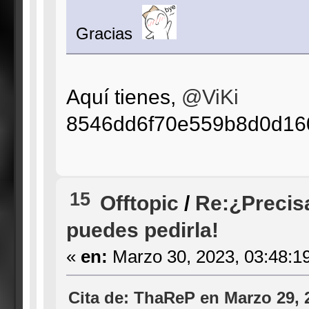
Gracias
Aquí tienes,
@ViKi
8546dd6f70e559b8d0d16
15
Offtopic
/
Re:¿Precis
puedes pedirla!
«
en:
Marzo 30, 2023, 03:48:1
Cita de: ThaReP en Marzo 29, 