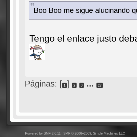
Boo Boo me sigue alucinando qu
Tengo el enlace justo deb
Páginas: [
]
...
1
2
3
27
Powered by SMF 2.0.11
|
SMF © 2006–2009, Simple Machines LLC