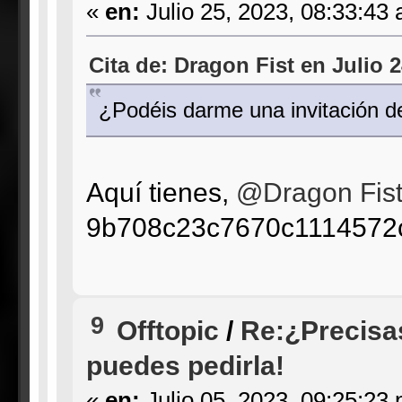
«
en:
Julio 25, 2023, 08:33:43
Cita de: Dragon Fist en Julio 
¿Podéis darme una invitación d
Aquí tienes,
@Dragon Fis
9b708c23c7670c1114572
9
Offtopic
/
Re:¿Precisa
puedes pedirla!
«
en:
Julio 05, 2023, 09:25:23