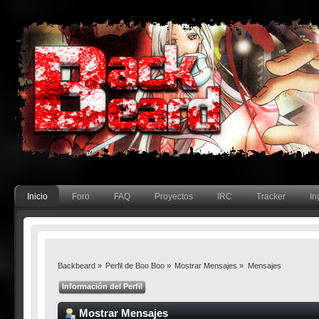
Inicio
Foro
FAQ
Proyectos
IRC
Tracker
In
Backbeard
»
Perfil de Boo Boo
»
Mostrar Mensajes
»
Mensajes
Información del Perfil
Mostrar Mensajes