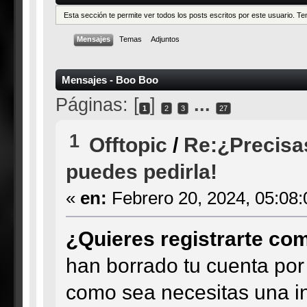
Esta sección te permite ver todos los posts escritos por este usuario. 
Mensajes
Temas
Adjuntos
Mensajes - Boo Boo
Páginas: [
]
...
1
2
3
27
1
Offtopic
/
Re:¿Precisa
puedes pedirla!
«
en:
Febrero 20, 2024, 05:08
¿Quieres registrarte c
han borrado tu cuenta por 
como sea necesitas una in