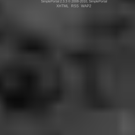
SimplePortal 2.3.3 © 2008-2010, SimplePortal
XHTML
RSS
WAP2