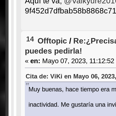
Aquí te va,
@Valkyure201
9f452d7dfbab58b8868c71
14
Offtopic
/
Re:¿Precis
puedes pedirla!
«
en:
Mayo 07, 2023, 11:12:52
Cita de: ViKi en Mayo 06, 2023
Muy buenas, hace tiempo era m
inactividad. Me gustaría una inv