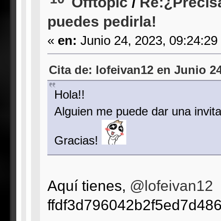
Offtopic
/
Re:¿Precis
puedes pedirla!
«
en:
Junio 24, 2023, 09:24:29
Cita de: lofeivan12 en Junio 2
Hola!!
Alguien me puede dar una invit
Gracias!
Aquí tienes,
@lofeivan12
ffdf3d796042b2f5ed7d48