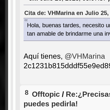
Cita de: VHMarina en Julio 25,
Hola, buenas tardes, necesito u
tan amable de brindarme una inv
Aquí tienes,
@VHMarina
2c1231b815dddf55e9ed8
8
Offtopic
/
Re:¿Precisa
puedes pedirla!