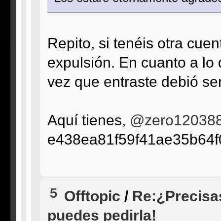
Repito, si tenéis otra cuen
expulsión. En cuanto a lo d
vez que entraste debió se
Aquí tienes,
@zero12038
e438ea81f59f41ae35b64
5
Offtopic
/
Re:¿Precisa
puedes pedirla!