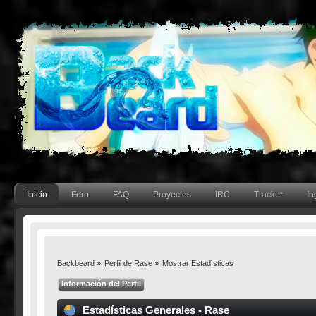
Inicio
Foro
FAQ
Proyectos
IRC
Tracker
In
Backbeard
»
Perfil de Rase
»
Mostrar Estadísticas
Información del Perfil
Estadísticas Generales - Rase