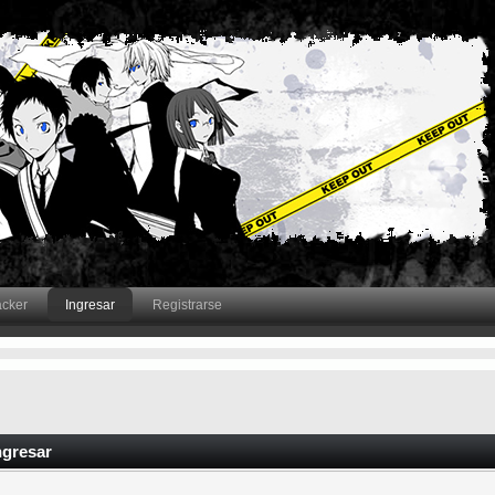
acker
Ingresar
Registrarse
ngresar