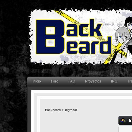
Inicio
Foro
FAQ
Proyectos
IRC
Tr
Backbeard
»
Ingresar
I