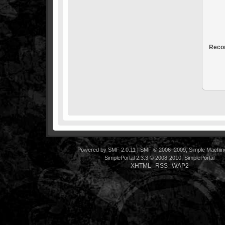
Recor
Powered by SMF 2.0.11
|
SMF © 2006–2009, Simple Machin
SimplePortal 2.3.3 © 2008-2010, SimplePortal
XHTML
RSS
WAP2