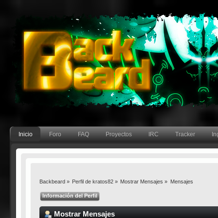
Inicio
Foro
FAQ
Proyectos
IRC
Tracker
In
Backbeard
»
Perfil de kratos82
»
Mostrar Mensajes
»
Mensajes
Información del Perfil
Mostrar Mensajes