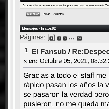
Esta sección te permite ver todos los posts escritos por este usuario. 
Mensajes
Temas
Adjuntos
Mensajes - kratos82
Páginas: [
]
...
1
2
3
36
1
El Fansub
/
Re:Desped
«
en:
Octubre 05, 2021, 08:32
Gracias a todo el staff me
rápido pasan los años la v
se pasaron la verdad pero
pusieron, no me queda ma