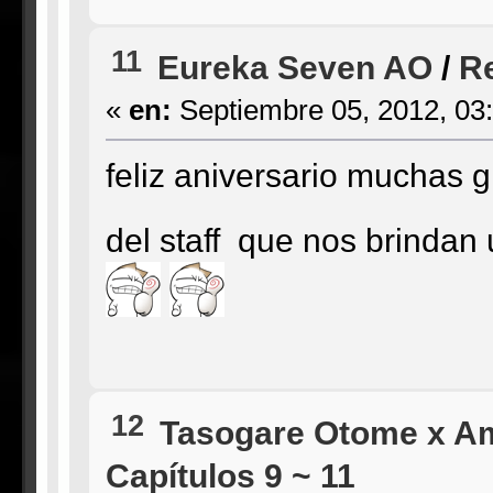
11
Eureka Seven AO
/
Re
«
en:
Septiembre 05, 2012, 03
feliz aniversario muchas g
del staff que nos brinda
12
Tasogare Otome x A
Capítulos 9 ~ 11