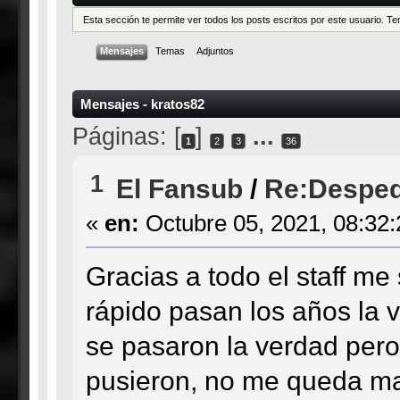
Esta sección te permite ver todos los posts escritos por este usuario. 
Mensajes
Temas
Adjuntos
Mensajes - kratos82
Páginas: [
]
...
1
2
3
36
1
El Fansub
/
Re:Desped
«
en:
Octubre 05, 2021, 08:32
Gracias a todo el staff me
rápido pasan los años la v
se pasaron la verdad pero
pusieron, no me queda ma