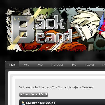
Inicio
Foro
FAQ
Proyectos
IRC
Tracker
In
Backbeard
»
Perfil de kratos82
»
Mostrar Mensajes
»
Mensajes
Información del Perfil
Mostrar Mensajes