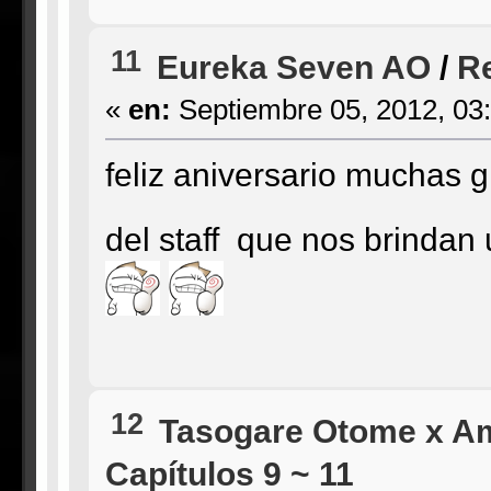
11
Eureka Seven AO
/
Re
«
en:
Septiembre 05, 2012, 03
feliz aniversario muchas g
del staff que nos brinda
12
Tasogare Otome x A
Capítulos 9 ~ 11