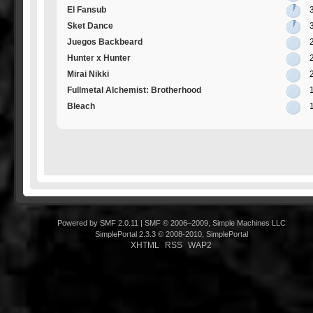
El Fansub
Sket Dance
Juegos Backbeard
Hunter x Hunter
Mirai Nikki
Fullmetal Alchemist: Brotherhood
Bleach
Powered by SMF 2.0.11
|
SMF © 2006–2009, Simple Machines LLC
SimplePortal 2.3.3 © 2008-2010, SimplePortal
XHTML
RSS
WAP2