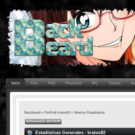
Inicio
Foro
FAQ
Proyectos
IRC
Tracker
In
Backbeard
»
Perfil de kratos82
»
Mostrar Estadísticas
Información del Perfil
Estadísticas Generales - kratos82