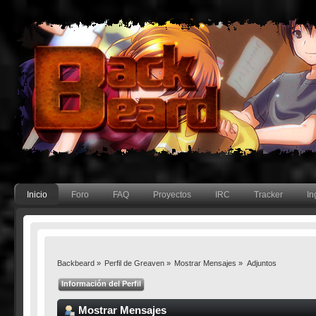
Inicio
Foro
FAQ
Proyectos
IRC
Tracker
In
Backbeard
»
Perfil de Greaven
»
Mostrar Mensajes
»
Adjuntos
Información del Perfil
Mostrar Mensajes