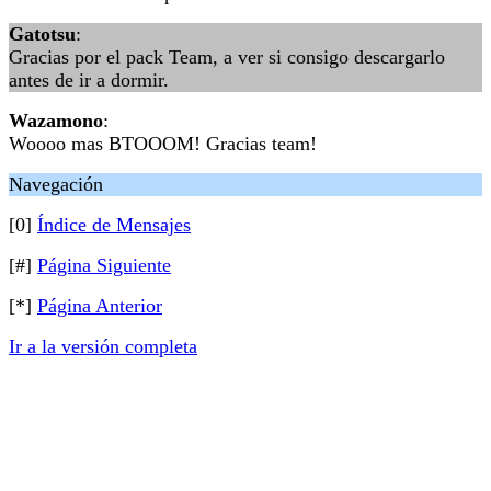
Gatotsu
:
Gracias por el pack Team, a ver si consigo descargarlo
antes de ir a dormir.
Wazamono
:
Woooo mas BTOOOM! Gracias team!
Navegación
[0]
Índice de Mensajes
[#]
Página Siguiente
[*]
Página Anterior
Ir a la versión completa