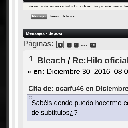
Esta sección te permite ver todos los posts escritos por este usuario. 
Mensajes
Temas
Adjuntos
Mensajes - Seposi
Páginas: [
]
...
1
2
3
96
1
Bleach
/
Re:Hilo ofici
«
en:
Diciembre 30, 2016, 08:
Cita de: ocarfu46 en Diciembre
Sabéis donde puedo hacerme con
de subtitulos¿?