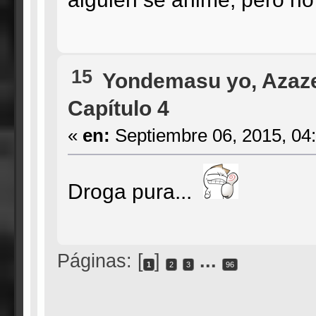
15
Yondemasu yo, Azaze
Capítulo 4
«
en:
Septiembre 06, 2015, 04
Droga pura...
Páginas: [
]
...
1
2
3
96