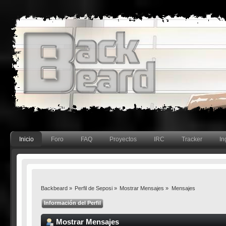
Inicio
Foro
FAQ
Proyectos
IRC
Tracker
In
Backbeard
»
Perfil de Seposi
»
Mostrar Mensajes
»
Mensajes
Información del Perfil
Mostrar Mensajes