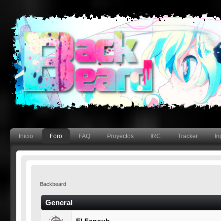
Inicio
Foro
FAQ
Proyectos
IRC
Tracker
In
Backbeard
General