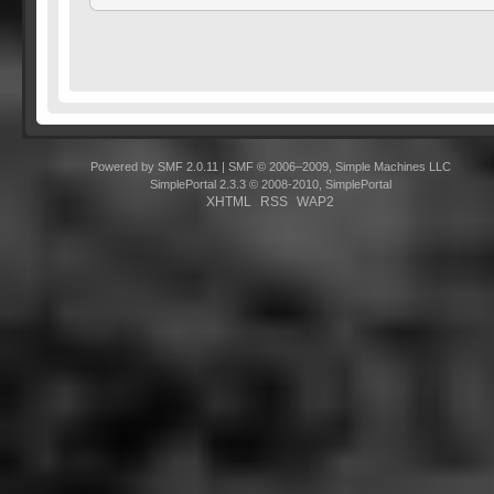
Powered by SMF 2.0.11
|
SMF © 2006–2009, Simple Machines LLC
SimplePortal 2.3.3 © 2008-2010, SimplePortal
XHTML
RSS
WAP2