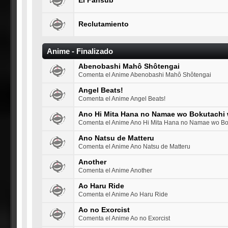
El Fansub
Reclutamiento
Anime - Finalizado
Abenobashi Mahô Shôtengai
Comenta el Anime Abenobashi Mahô Shôtengai
Angel Beats!
Comenta el Anime Angel Beats!
Ano Hi Mita Hana no Namae wo Bokutachi 
Comenta el Anime Ano Hi Mita Hana no Namae wo Bo
Ano Natsu de Matteru
Comenta el Anime Ano Natsu de Matteru
Another
Comenta el Anime Another
Ao Haru Ride
Comenta el Anime Ao Haru Ride
Ao no Exorcist
Comenta el Anime Ao no Exorcist