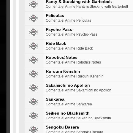
Panty & Stocking with Garterbelt
Comenta el Anime Panty & Stocking with Garterbelt
Películas
Comenta el Anime Películas
Psycho-Pass
Comenta el Anime Psycho-Pass
Ride Back
Comenta el Anime Ride Back
Robotics;Notes
Comenta el Anime Robotics;Notes
Rurouni Kenshin
Comenta el Anime Rurouni Kenshin
Sakamichi no Apollon
Comenta el Anime Sakamichi no Apollon
Sankarea
Comenta el Anime Sankarea
Seiken no Blacksmith
Comenta el Anime Seiken no Blacksmith
Sengoku Basara
Comenta el Anime Sengoku Basara