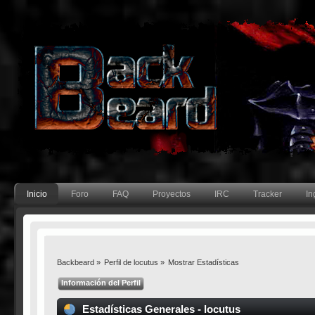
Inicio
Foro
FAQ
Proyectos
IRC
Tracker
In
Backbeard
»
Perfil de locutus
»
Mostrar Estadísticas
Información del Perfil
Estadísticas Generales - locutus