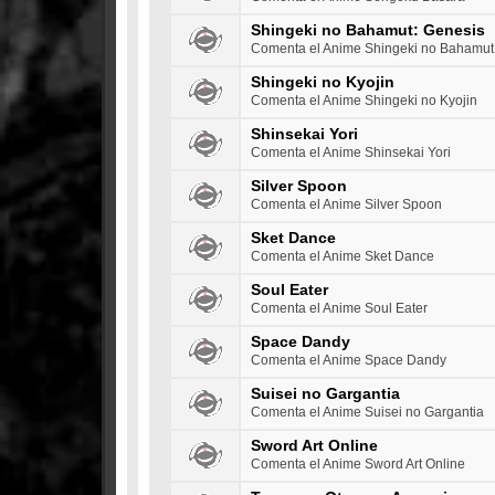
Shingeki no Bahamut: Genesis
Comenta el Anime Shingeki no Bahamut
Shingeki no Kyojin
Comenta el Anime Shingeki no Kyojin
Shinsekai Yori
Comenta el Anime Shinsekai Yori
Silver Spoon
Comenta el Anime Silver Spoon
Sket Dance
Comenta el Anime Sket Dance
Soul Eater
Comenta el Anime Soul Eater
Space Dandy
Comenta el Anime Space Dandy
Suisei no Gargantia
Comenta el Anime Suisei no Gargantia
Sword Art Online
Comenta el Anime Sword Art Online