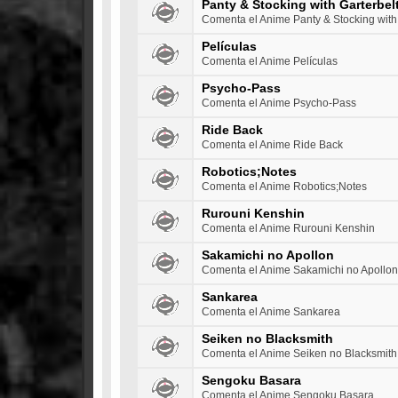
Panty & Stocking with Garterbel
Comenta el Anime Panty & Stocking with 
Películas
Comenta el Anime Películas
Psycho-Pass
Comenta el Anime Psycho-Pass
Ride Back
Comenta el Anime Ride Back
Robotics;Notes
Comenta el Anime Robotics;Notes
Rurouni Kenshin
Comenta el Anime Rurouni Kenshin
Sakamichi no Apollon
Comenta el Anime Sakamichi no Apollon
Sankarea
Comenta el Anime Sankarea
Seiken no Blacksmith
Comenta el Anime Seiken no Blacksmith
Sengoku Basara
Comenta el Anime Sengoku Basara