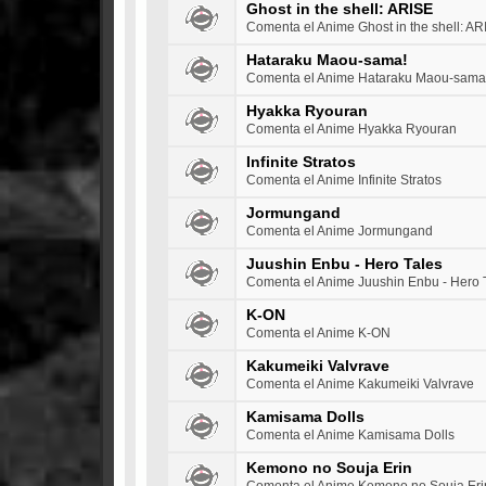
Ghost in the shell: ARISE
Comenta el Anime Ghost in the shell: AR
Hataraku Maou-sama!
Comenta el Anime Hataraku Maou-sama
Hyakka Ryouran
Comenta el Anime Hyakka Ryouran
Infinite Stratos
Comenta el Anime Infinite Stratos
Jormungand
Comenta el Anime Jormungand
Juushin Enbu - Hero Tales
Comenta el Anime Juushin Enbu - Hero 
K-ON
Comenta el Anime K-ON
Kakumeiki Valvrave
Comenta el Anime Kakumeiki Valvrave
Kamisama Dolls
Comenta el Anime Kamisama Dolls
Kemono no Souja Erin
Comenta el Anime Kemono no Souja Eri