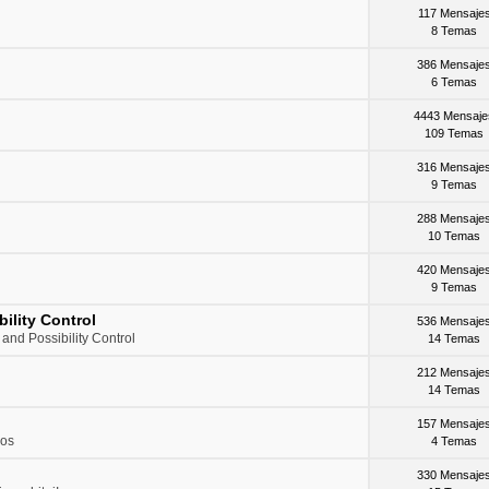
117 Mensaje
8 Temas
386 Mensaje
6 Temas
4443 Mensaje
109 Temas
316 Mensaje
9 Temas
288 Mensaje
10 Temas
420 Mensaje
9 Temas
ility Control
536 Mensaje
nd Possibility Control
14 Temas
212 Mensaje
14 Temas
157 Mensaje
ios
4 Temas
330 Mensaje