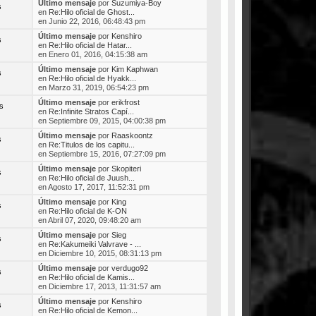
Último mensaje
por
Suzumiya-Boy
s
en
Re:Hilo oficial de Ghost...
en Junio 22, 2016, 06:48:43 pm
Último mensaje
por
Kenshiro
s
en
Re:Hilo oficial de Hatar...
en Enero 01, 2016, 04:15:38 am
Último mensaje
por
Kim Kaphwan
s
en
Re:Hilo oficial de Hyakk...
en Marzo 31, 2019, 06:54:23 pm
Último mensaje
por
erikfrost
s
en
Re:Infinite Stratos Capí...
en Septiembre 09, 2015, 04:00:38 pm
Último mensaje
por
Raaskoontz
s
en
Re:Titulos de los capitu...
en Septiembre 15, 2016, 07:27:09 pm
Último mensaje
por
Skopiteri
s
en
Re:Hilo oficial de Juush...
en Agosto 17, 2017, 11:52:31 pm
Último mensaje
por
King
s
en
Re:Hilo oficial de K-ON
en Abril 07, 2020, 09:48:20 am
Último mensaje
por
Sieg
s
en
Re:Kakumeiki Valvrave - ...
en Diciembre 10, 2015, 08:31:13 pm
Último mensaje
por
verdugo92
s
en
Re:Hilo oficial de Kamis...
en Diciembre 17, 2013, 11:31:57 am
Último mensaje
por
Kenshiro
s
en
Re:Hilo oficial de Kemon...