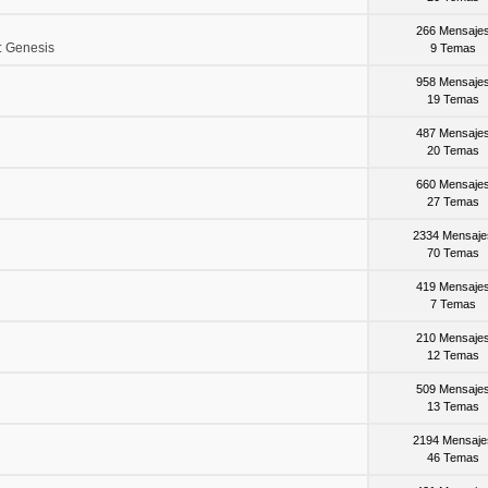
266 Mensaje
: Genesis
9 Temas
958 Mensaje
19 Temas
487 Mensaje
20 Temas
660 Mensaje
27 Temas
2334 Mensaje
70 Temas
419 Mensaje
7 Temas
210 Mensaje
12 Temas
509 Mensaje
13 Temas
2194 Mensaje
46 Temas