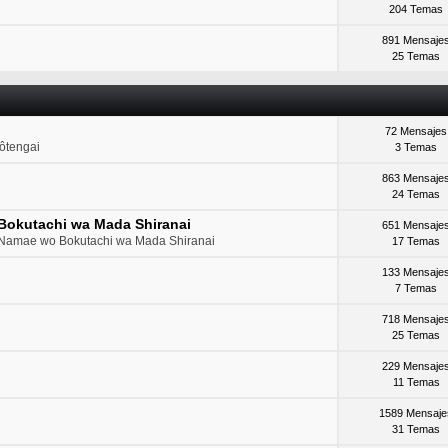
204 Temas
891 Mensaje
25 Temas
72 Mensajes
ôtengai
3 Temas
863 Mensaje
24 Temas
Bokutachi wa Mada Shiranai
651 Mensaje
 Namae wo Bokutachi wa Mada Shiranai
17 Temas
133 Mensaje
7 Temas
718 Mensaje
25 Temas
229 Mensaje
11 Temas
1589 Mensaje
31 Temas