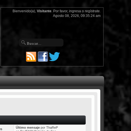
Bienvenido(a),
Visitante
. Por favor,
ingresa
o
regístrate
.
Agosto 08, 2026, 09:35:24 am
Último mensaje
por
ThaReP
es