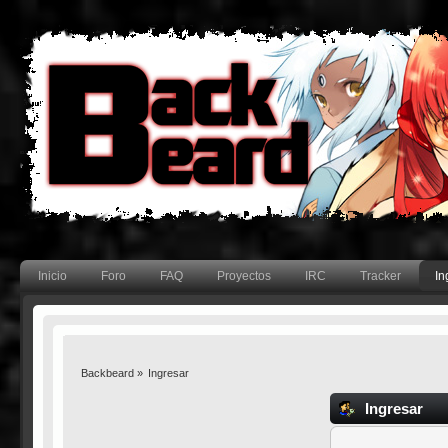
Inicio
Foro
FAQ
Proyectos
IRC
Tracker
In
Backbeard
»
Ingresar
Ingresar