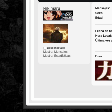
Rikimaru
Mensajes:
Sexo:
Edad:
Fecha de re
Hora Local:
Última vez 
Desconectado
Mostrar Mensajes
Mostrar Estadísticas
Firma: