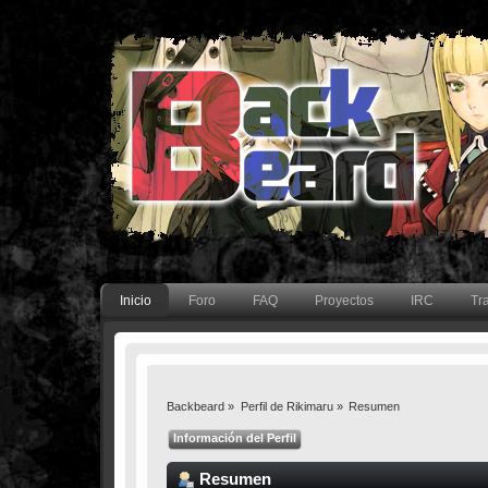
Inicio
Foro
FAQ
Proyectos
IRC
Tr
Backbeard
»
Perfil de Rikimaru
»
Resumen
Información del Perfil
Resumen