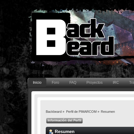
Inicio
Foro
FAQ
Proyectos
IRC
Tr
Backbeard
»
Perfil de PIMARCOM
»
Resumen
Información del Perfil
Resumen