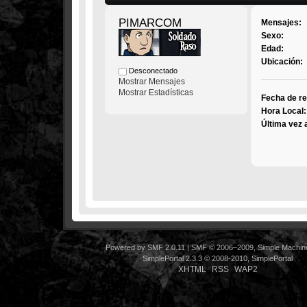
PIMARCOM
Mensajes:
Sexo:
Edad:
Ubicación:
Desconectado
Mostrar Mensajes
Mostrar Estadísticas
Fecha de re
Hora Local:
Última vez 
Powered by SMF 2.0.11
|
SMF © 2006–2009, Simple Machin
SimplePortal 2.3.3 © 2008-2010, SimplePortal
XHTML
RSS
WAP2