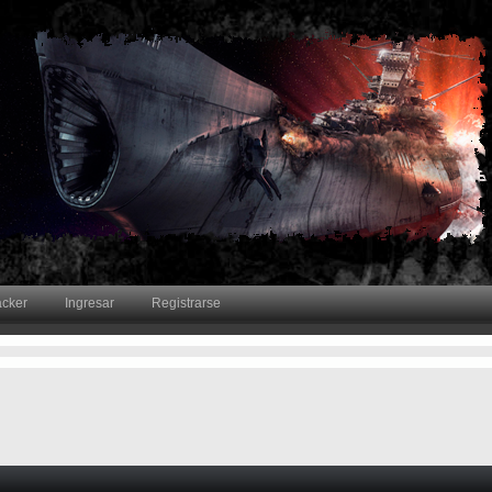
acker
Ingresar
Registrarse