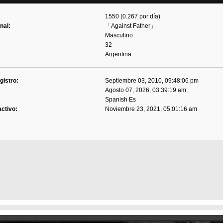
1550 (0.267 por día)
nal:
「Against Father」
Masculino
32
Argentina
gistro:
Septiembre 03, 2010, 09:48:06 pm
Agosto 07, 2026, 03:39:19 am
Spanish Es
activo:
Noviembre 23, 2021, 05:01:16 am