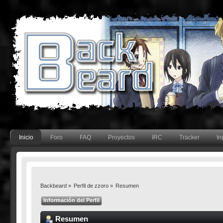
Inicio
Foro
FAQ
Proyectos
IRC
Tracker
In
Backbeard
»
Perfil de zzoro
»
Resumen
Información del Perfil
Resumen