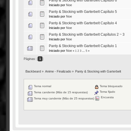
Panty & Stocking with Garterbelt Capítulo 6
Iniciado por
Noe
Panty & Stocking with Garterbelt Capítulo 5
Iniciado por
Noe
Panty & Stocking with Garterbelt Capítulo 4
Iniciado por
Noe
Panty & Stocking with Garterbelt Capítulos 2 ~ 3
Iniciado por
Noe
Panty & Stocking with Garterbelt Capítulo 1
Iniciado por
Noe
«
1
2
3
...
5
»
Páginas: [
1
]
Backbeard
»
Anime - Finalizado
»
Panty & Stocking with Garterbelt
Tema normal
Tema bloqueado
Tema fijado
Tema candente (Más de 15 respuestas)
Encuesta
Tema muy candente (Más de 25 respuestas)