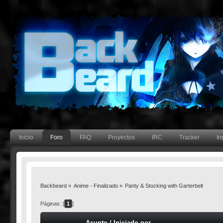
Inicio
Foro
FAQ
Proyectos
IRC
Tracker
In
Backbeard
»
Anime - Finalizado
»
Panty & Stocking with Garterbelt
Páginas: [
1
]
Asunto
/
Iniciado por