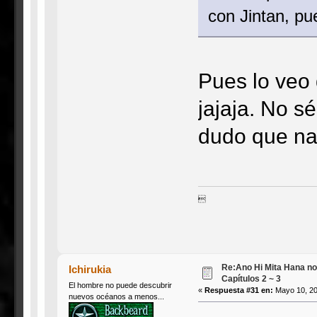
con Jintan, p
Pues lo veo 
jajaja. No s
dudo que nad

Re:Ano Hi Mita Hana n
Ichirukia
Capítulos 2 ~ 3
El hombre no puede descubrir
«
Respuesta #31 en:
Mayo 10, 20
nuevos océanos a menos...