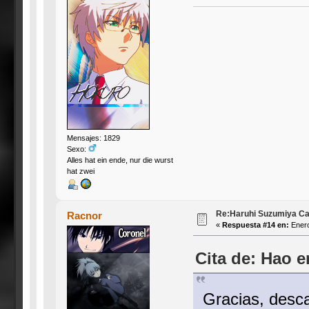
Mensajes: 1829
Sexo:
Alles hat ein ende, nur die wurst
hat zwei
Re:Haruhi Suzumiya Cap
Racnor
«
Respuesta #14 en:
Enero
Cita de: Hao e
Gracias, desc