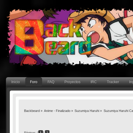
Inicio
Foro
FAQ
Proyectos
IRC
Tracker
In
Backbeard
»
Anime - Finalizado
»
Suzumiya Haruhi
»
Suzumiya Haruhi Cap
Páginas: [
1
]
2