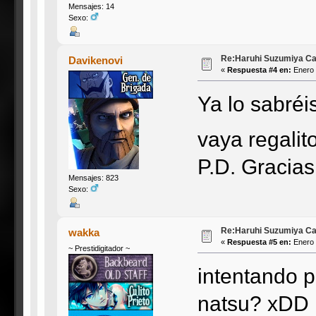
Mensajes: 14
Sexo:
Re:Haruhi Suzumiya Cap
Davikenovi
«
Respuesta #4 en:
Enero 
Ya lo sabréi
vaya regali
P.D. Gracias
Mensajes: 823
Sexo:
Re:Haruhi Suzumiya Cap
wakka
«
Respuesta #5 en:
Enero 
~ Prestidigitador ~
intentando p
natsu? xDD