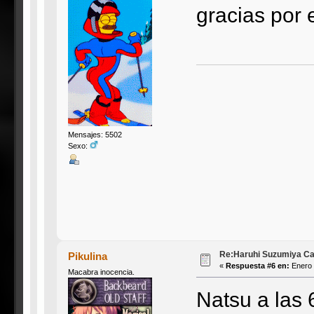
gracias por 
Mensajes: 5502
Sexo:
Re:Haruhi Suzumiya Cap
Pikulina
«
Respuesta #6 en:
Enero 
Macabra inocencia.
Natsu a las 