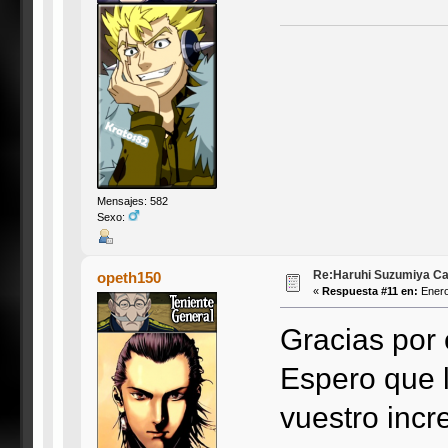
Mensajes: 582
Sexo:
Re:Haruhi Suzumiya Cap
opeth150
«
Respuesta #11 en:
Enero
Gracias por 
Espero que 
vuestro incr