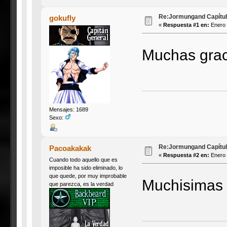
Re:Jormungand Capítulo
gokufly
«
Respuesta #1 en:
Enero 
Muchas grac
Mensajes: 1689
Sexo:
Re:Jormungand Capítulo
Pacoakakak
«
Respuesta #2 en:
Enero 
Cuando todo aquello que es
imposible ha sido eliminado, lo
que quede, por muy improbable
Muchisimas 
que parezca, es la verdad