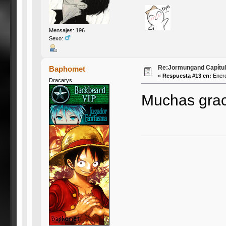
Mensajes: 196
Sexo:
Re:Jormungand Capítulo
Baphomet
«
Respuesta #13 en:
Enero
Dracarys
Muchas graci