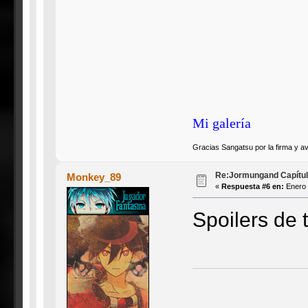
Mi galería
Gracias Sangatsu por la firma y av
Re:Jormungand Capítulo
Monkey_89
«
Respuesta #6 en:
Enero 
Spoilers de