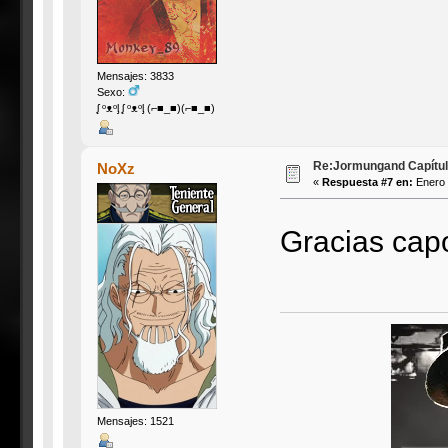
Mensajes: 3833
Sexo:
ᶘ ᵒᴥᵒᶅ ᶘ ᵒᴥᵒᶅ (⌐■_■)(⌐■_■)
Re:Jormungand Capítulo
NoXz
«
Respuesta #7 en:
Enero 
Gracias ca
Mensajes: 1521