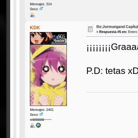
Mensajes: 314
Sexo:
Re:Jormungand Capítulo
KDK
«
Respuesta #5 en:
Enero 
¡¡¡¡¡¡¡¡Graa
P.D: tetas x
Mensajes: 2401
Sexo:
wiiiiiiiiiiiiiiiiiii~~~~