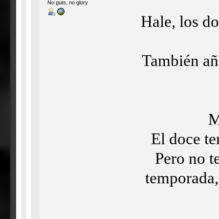
No guts, no glory
Hale, los d
También añ
M
El doce te
Pero no t
temporada, 