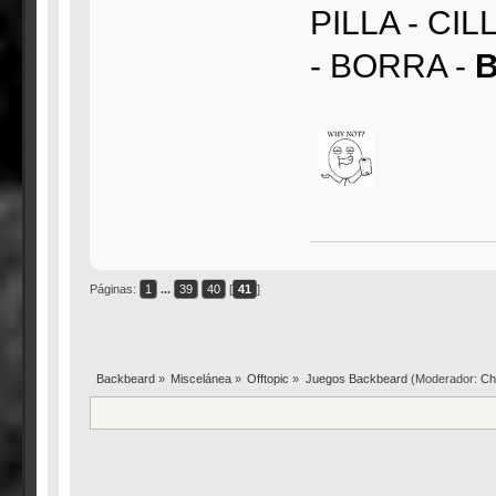
PILLA - CI
- BORRA -
Páginas:
1
...
39
40
[
41
]
Backbeard
»
Miscelánea
»
Offtopic
»
Juegos Backbeard
(Moderador:
Ch