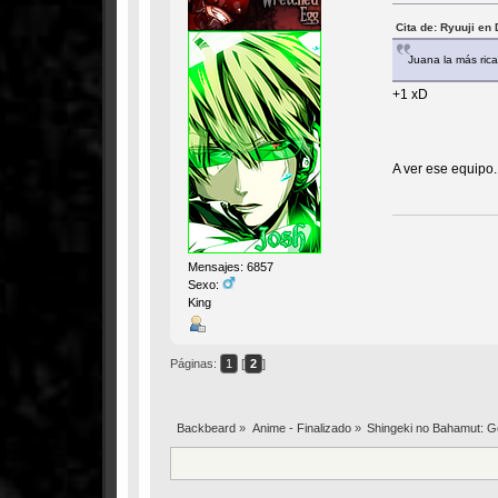
Cita de: Ryuuji en
Juana la más rica
+1 xD
A ver ese equipo
Mensajes: 6857
Sexo:
King
Páginas:
1
[
2
]
Backbeard
»
Anime - Finalizado
»
Shingeki no Bahamut: G