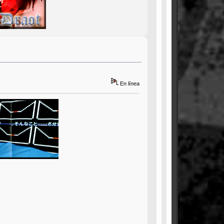
En línea