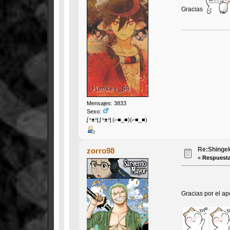
Gracias
Mensajes: 3833
Sexo:
ᶘ ᵒᴥᵒᶅ ᶘ ᵒᴥᵒᶅ (⌐■_■)(⌐■_■)
Re:Shingek
zorro98
«
Respuesta
Gracias por el a