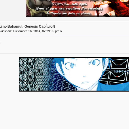
i no Bahamut: Genesis Capítulo 8
 #17 en:
Diciembre 16, 2014, 02:29:55 pm »
.