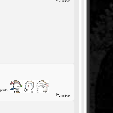
En línea
pitulo.
En línea