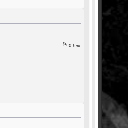
En línea