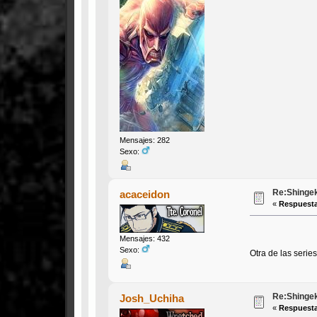
Mensajes: 282
Sexo:
Re:Shingek
acaceidon
«
Respuesta
Mensajes: 432
Sexo:
Otra de las seri
Re:Shingek
Josh_Uchiha
«
Respuesta