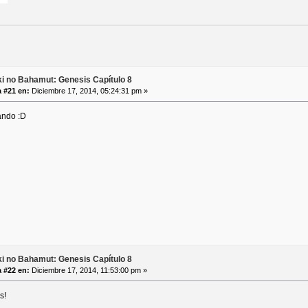
i no Bahamut: Genesis Capítulo 8
 #21 en:
Diciembre 17, 2014, 05:24:31 pm »
ando :D
i no Bahamut: Genesis Capítulo 8
 #22 en:
Diciembre 17, 2014, 11:53:00 pm »
s!