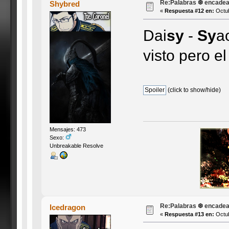
Re:Palabras ❆ encade
Shybred
«
Respuesta #12 en:
Octub
Dai
sy
-
Sy
a
visto pero e
(click to show/hide)
Mensajes: 473
Sexo:
Unbreakable Resolve
Re:Palabras ❆ encade
Icedragon
«
Respuesta #13 en:
Octub