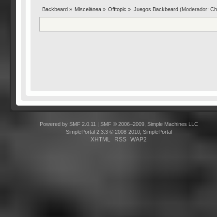
Backbeard
»
Miscelánea
»
Offtopic
»
Juegos Backbeard
(Moderador:
Ch
Powered by SMF 2.0.11
|
SMF © 2006–2009, Simple Machines LLC
SimplePortal 2.3.3 © 2008-2010, SimplePortal
XHTML
RSS
WAP2