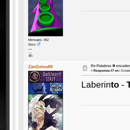
Mensajes: 362
Sexo:
¬¬
Re:Palabras ❆ encade
ZanGetsu69
«
Respuesta #7 en:
Octubr
Laberin
to
-