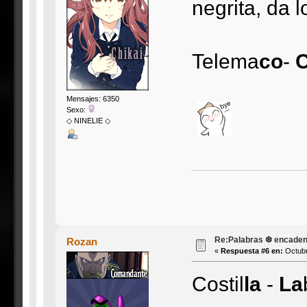
negrita, da
Telema
co
-
Mensajes: 6350
Sexo:
◇ NINELIE ◇
Re:Palabras ❆ encade
Rozan
«
Respuesta #6 en:
Octubr
Costil
la
-
La