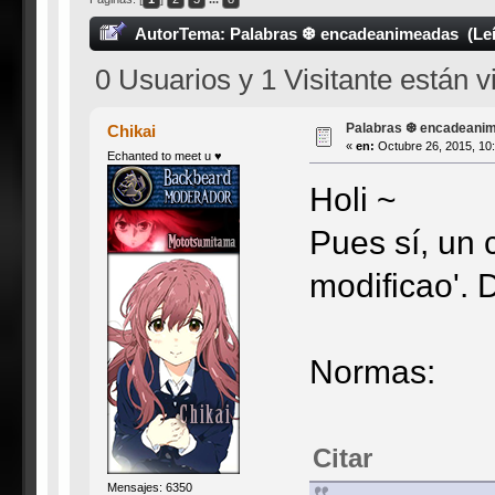
Autor
Tema: Palabras ❆ encadeanimeadas (Leí
0 Usuarios y 1 Visitante están 
Palabras ❆ encadeani
Chikai
«
en:
Octubre 26, 2015, 10
Echanted to meet u ♥
Holi ~
Pues sí, un 
modificao'. 
Normas:
Citar
Mensajes: 6350