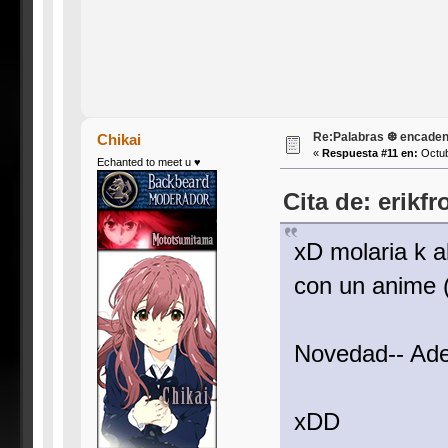
Re:Palabras ❆ encade
Chikai
«
Respuesta #11 en:
Octub
Echanted to meet u ♥
Cita de: erikf
xD molaria k 
con un anime 
Novedad-- Ade
xDD