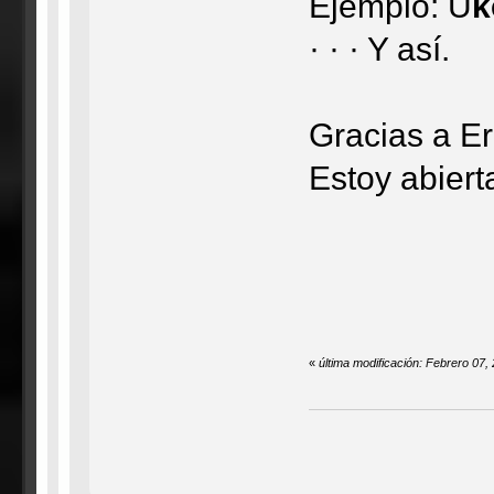
Ejemplo: U
k
· · · Y así.
Gracias a Eri
Estoy abiert
«
última modificación: Febrero 07,