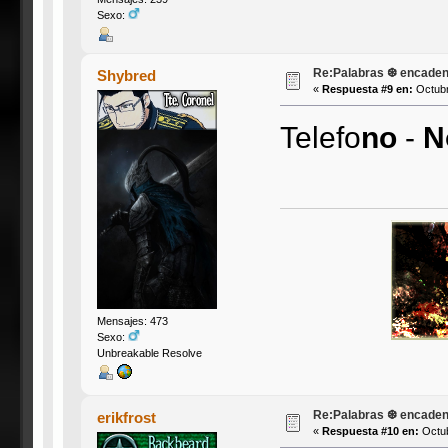
Sexo:
Re:Palabras ❆ encade
Shybred
«
Respuesta #9 en:
Octubr
Telefo
no
-
N
Mensajes: 473
Sexo:
Unbreakable Resolve
Re:Palabras ❆ encade
erikfrost
«
Respuesta #10 en:
Octub