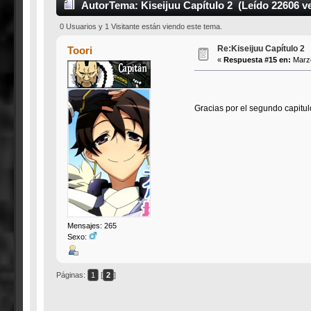
Autor
Tema: Kiseijuu Capítulo 2 (Leído 22606 v
0 Usuarios y 1 Visitante están viendo este tema.
Re:Kiseijuu Capítulo 2
Toori
«
Respuesta #15 en:
Marzo
Gracias por el segundo capitu
Mensajes: 265
Sexo:
Páginas:
1
[
2
]