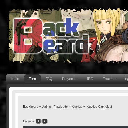
Inicio
Foro
FAQ
Proyectos
IRC
Tracker
In
Backbeard
»
Anime - Finalizado
»
Kiseijuu
»
Kiseijuu Capítulo 2
Páginas:
1
[
2
]