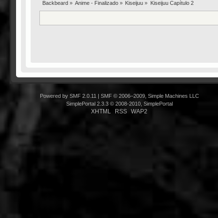
Backbeard
»
Anime - Finalizado
»
Kiseijuu
»
Kiseijuu Capítulo 2
Powered by SMF 2.0.11
|
SMF © 2006–2009, Simple Machines LLC
SimplePortal 2.3.3 © 2008-2010, SimplePortal
XHTML
RSS
WAP2