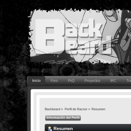
Inicio
Foro
FAQ
Proyectos
IRC
Tr
Backbeard
»
Perfil de Racnor
»
Resumen
Información del Perfil
Resumen