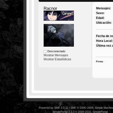
Racnor
Mensajes:
Sexo:
Edad:
Ubicación:
Fecha de re
Hora Local:
Última vez 
Desconectado
Mostrar Mensajes
Mostrar Estadísticas
Firma:
Powered by SMF 2.0.11
|
SMF © 2006–2009, Simple Machin
SimplePortal 2.3.3 © 2008-2010, SimplePortal