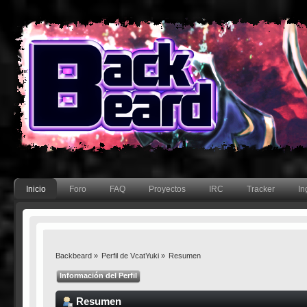
Inicio
Foro
FAQ
Proyectos
IRC
Tracker
In
Backbeard
»
Perfil de VcatYuki
»
Resumen
Información del Perfil
Resumen