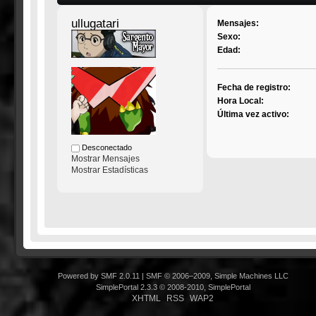
ullugatari
Mensajes:
Sexo:
Edad:
Fecha de registro:
Hora Local:
Última vez activo:
Desconectado
Mostrar Mensajes
Mostrar Estadísticas
Powered by SMF 2.0.11
|
SMF © 2006–2009, Simple Machines LLC
SimplePortal 2.3.3 © 2008-2010, SimplePortal
XHTML
RSS
WAP2