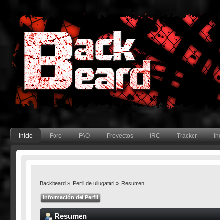
Inicio
Foro
FAQ
Proyectos
IRC
Tracker
In
Backbeard
»
Perfil de ullugatari
»
Resumen
Información del Perfil
Resumen