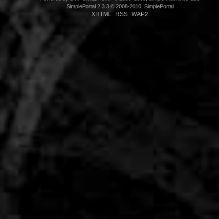
SimplePortal 2.3.3 © 2008-2010, SimplePortal
XHTML
RSS
WAP2