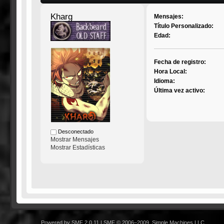
Kharg
Mensajes:
Título Personalizado:
Edad:
Fecha de registro:
Hora Local:
Idioma:
Última vez activo:
Desconectado
Mostrar Mensajes
Mostrar Estadísticas
Powered by SMF 2.0.11
|
SMF © 2006–2009, Simple Machines LLC