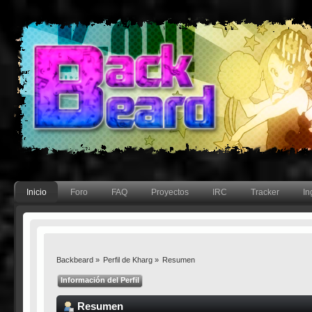
Inicio
Foro
FAQ
Proyectos
IRC
Tracker
In
Backbeard
»
Perfil de Kharg
»
Resumen
Información del Perfil
Resumen