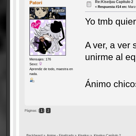
Re:Kiseijuu Capítulo 2
Patori
«
Respuesta #14 en:
Marzo
Yo tmb quie
A ver, a ver 
unirme al eq
Mensajes: 176
Sexo:
Aprendiz de todo, maestra en
nada.
Ánimo chico
Páginas: [
1
]
2
Backbeard
»
Anime - Finalizado
»
Kiseijuu
»
Kiseijuu Capítulo 2