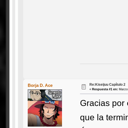
Re:Kiseijuu Capítulo 2
Borja D. Ace
«
Respuesta #1 en:
Marzo 
Gracias por 
que la term