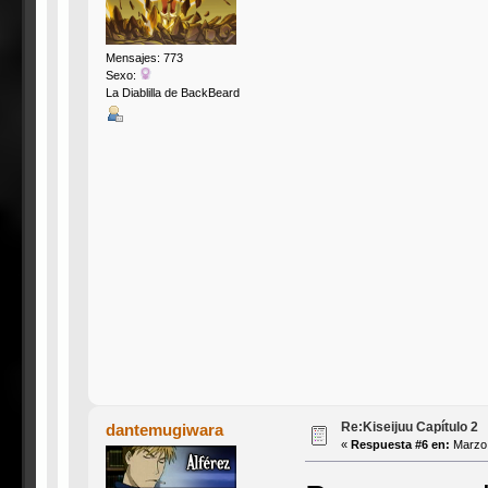
Mensajes: 773
Sexo:
La Diablilla de BackBeard
Re:Kiseijuu Capítulo 2
dantemugiwara
«
Respuesta #6 en:
Marzo 