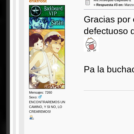
erikfrost
«
Respuesta #3 en:
Marzo 
Gracias por 
defectuoso q
Pa la buchac
Mensajes: 7260
Sexo:
ENCONTRAREMOS UN
CAMINO, Y SI NO, LO
CREAREMOS!