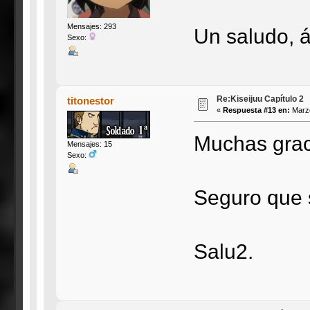
Mensajes: 293
Un saludo, 
Sexo:
Re:Kiseijuu Capítulo 2
titonestor
«
Respuesta #13 en:
Marzo
Muchas grac
Mensajes: 15
Sexo:
Seguro que s
Salu2.