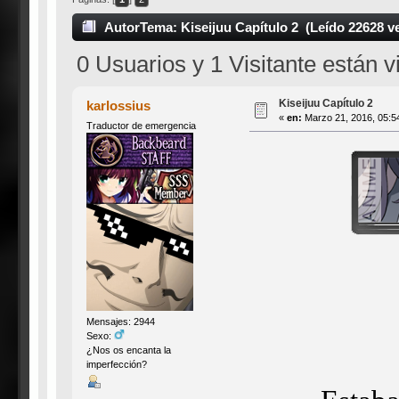
Autor
Tema: Kiseijuu Capítulo 2 (Leído 22628 v
0 Usuarios y 1 Visitante están 
Kiseijuu Capítulo 2
karlossius
«
en:
Marzo 21, 2016, 05:5
Traductor de emergencia
Mensajes: 2944
Sexo:
¿Nos os encanta la
imperfección?