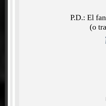
P.D.: El fa
(o tr