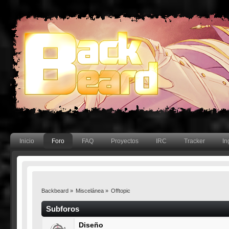
Inicio
Foro
FAQ
Proyectos
IRC
Tracker
In
Backbeard
»
Miscelánea
»
Offtopic
Subforos
Diseño