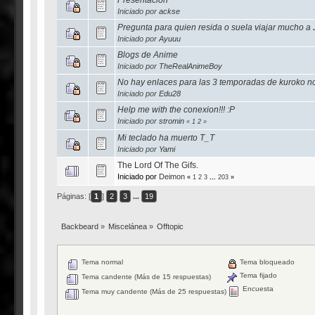
Iniciado por
ackse
Pregunta para quien resida o suela viajar mucho a
Iniciado por
Ayuuu
Blogs de Anime
Iniciado por
TheRealAnimeBoy
No hay enlaces para las 3 temporadas de kuroko n
Iniciado por
Edu28
Help me with the conexion!!! :P
Iniciado por
stromin
«
1
2
»
Mi teclado ha muerto T_T
Iniciado por
Yami
The Lord Of The Gifs.
Iniciado por
Deimon
«
1
2
3
...
203
»
Páginas: [
1
]
2
3
...
19
Backbeard
»
Miscelánea
»
Offtopic
Tema normal
Tema bloqueado
Tema fijado
Tema candente (Más de 15 respuestas)
Encuesta
Tema muy candente (Más de 25 respuestas)