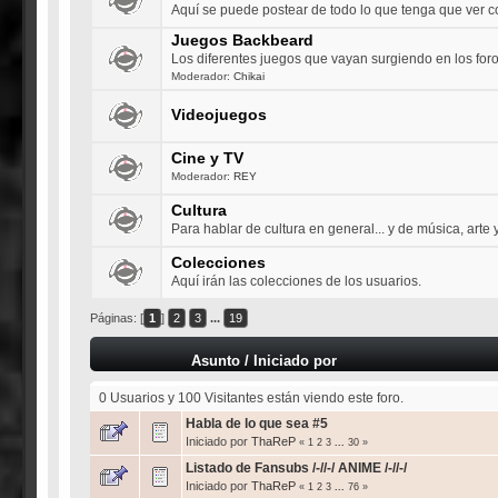
Aquí se puede postear de todo lo que tenga que ver 
Juegos Backbeard
Los diferentes juegos que vayan surgiendo en los for
Moderador:
Chikai
Videojuegos
Cine y TV
Moderador:
REY
Cultura
Para hablar de cultura en general... y de música, arte y 
Colecciones
Aquí irán las colecciones de los usuarios.
Páginas: [
1
]
2
3
...
19
Asunto
/
Iniciado por
0 Usuarios y 100 Visitantes están viendo este foro.
Habla de lo que sea #5
Iniciado por
ThaReP
«
1
2
3
...
30
»
Listado de Fansubs /-//-/ ANIME /-//-/
Iniciado por
ThaReP
«
1
2
3
...
76
»