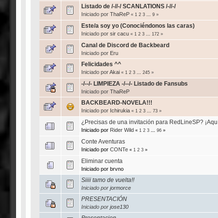
Listado de /-//-/ SCANLATIONS /-//-/
Iniciado por
ThaReP
«
1
2
3
...
9
»
Este/a soy yo (Conociéndonos las caras)
Iniciado por
sir cacu
«
1
2
3
...
172
»
Canal de Discord de Backbeard
Iniciado por
Eru
Felicidades ^^
Iniciado por
Akai
«
1
2
3
...
245
»
-/--/- LIMPIEZA -/--/- Listado de Fansubs
Iniciado por
ThaReP
BACKBEARD-NOVELA!!!
Iniciado por
Ichirukia
«
1
2
3
...
73
»
¿Precisas de una invitación para RedLineSP? ¡Aquí
Iniciado por
Rider Wild
«
1
2
3
...
96
»
Conte Aventuras
Iniciado por
CONTe
«
1
2
3
»
Eliminar cuenta
Iniciado por brvno
Siiii tamo de vuelta!!
Iniciado por
jormorce
PRESENTACIÓN
Iniciado por
jose130
Presentacion